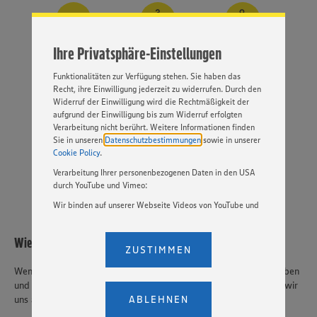
Cookies und anderer Technologien ist freiwillig und kann
jederzeit individuell in den Privatsphäre-Einstellungen
angepasst werden. Hierzu klicken Sie bitte auf
Ihre Privatsphäre-Einstellungen
36 Werktage Urlaub
Arbeitskleidung
Betriebl.
„EINSTELLUNGEN ÄNDERN”. Bitte beachten Sie, dass auf
Altersvorsorge
Basis Ihrer Einstellungen ggf. nicht mehr alle
Funktionalitäten zur Verfügung stehen. Sie haben das
Recht, ihre Einwilligung jederzeit zu widerrufen. Durch den
Widerruf der Einwilligung wird die Rechtmäßigkeit der
aufgrund der Einwilligung bis zum Widerruf erfolgten
Verarbeitung nicht berührt. Weitere Informationen finden
EDEKA
Gute
Personalrabatt
Sie in unseren
Datenschutzbestimmungen
sowie in unserer
Versicherungsdienst
Karrierechancen
Cookie Policy
.
Verarbeitung Ihrer personenbezogenen Daten in den USA
MEHR
durch YouTube und Vimeo:
Wir binden auf unserer Webseite Videos von YouTube und
Vimeo ein. Wenn Sie auf „Zustimmen” klicken, ohne die
Einstellungen bezüglich YouTube und Vimeo zu ändern,
Wie geht's weiter?
willigen Sie im Sinne des Art. 49 Abs. 1 Satz 1 lit. a) DSGVO
ZUSTIMMEN
ein, dass Ihre Daten (IP-Adresse, Zeitstempel, ggf.
Nutzerverhalten auf unserer Webseite) an die Anbieter der
Wenn wir dich mit dieser Stellenausschreibung angesprochen haben
Dienste YouTube und Vimeo in den USA übermittelt und
und du dich in dem gesuchten Profil wiederfindest, dann freuen wir
dort verarbeitet werden. Der EuGH sieht die USA als Land
ABLEHNEN
uns auf deine Bewerbung.
mit einem nach europäischen Standards nicht