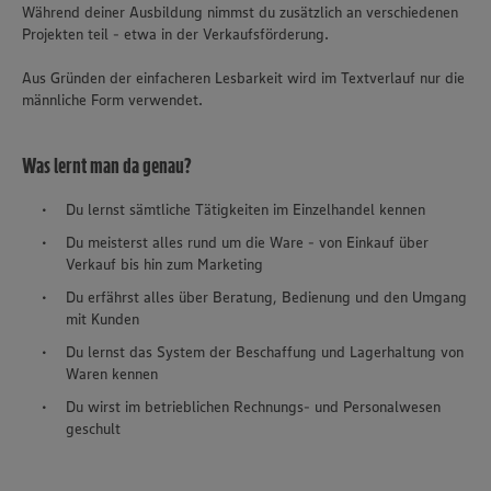
Während deiner Ausbildung nimmst du zusätzlich an verschiedenen
Projekten teil - etwa in der Verkaufsförderung.
Aus Gründen der einfacheren Lesbarkeit wird im Textverlauf nur die
männliche Form verwendet.
Was lernt man da genau?
Du lernst sämtliche Tätigkeiten im Einzelhandel kennen
Du meisterst alles rund um die Ware - von Einkauf über
Verkauf bis hin zum Marketing
Du erfährst alles über Beratung, Bedienung und den Umgang
mit Kunden
Du lernst das System der Beschaffung und Lagerhaltung von
Waren kennen
Du wirst im betrieblichen Rechnungs- und Personalwesen
Wir setzen Cookies und andere Technologien ein, um Ihnen
geschult
ein bestmögliches Nutzungserlebnis unserer Website zu
ermöglichen. Wir verwenden Ihre Daten, um unsere
Website zu personalisieren und Ihnen möglichst relevante
Inhalte anzubieten. Ihre Einwilligung in die Nutzung von