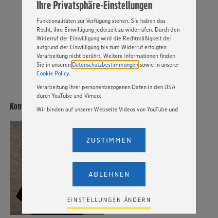
Ihre Privatsphäre-Einstellungen
„EINSTELLUNGEN ÄNDERN”. Bitte beachten Sie, dass auf
Basis Ihrer Einstellungen ggf. nicht mehr alle
Funktionalitäten zur Verfügung stehen. Sie haben das
Recht, ihre Einwilligung jederzeit zu widerrufen. Durch den
JETZT BEWERBEN
Widerruf der Einwilligung wird die Rechtmäßigkeit der
aufgrund der Einwilligung bis zum Widerruf erfolgten
VIDEOBEWERBUNG
PER WHATSAPP
Verarbeitung nicht berührt. Weitere Informationen finden
Sie in unseren
Datenschutzbestimmungen
sowie in unserer
Cookie Policy
.
Verarbeitung Ihrer personenbezogenen Daten in den USA
durch YouTube und Vimeo:
Kontakt
Wir binden auf unserer Webseite Videos von YouTube und
Vimeo ein. Wenn Sie auf „Zustimmen” klicken, ohne die
Einstellungen bezüglich YouTube und Vimeo zu ändern,
Frau Ann-Sophie Bünten
willigen Sie im Sinne des Art. 49 Abs. 1 Satz 1 lit. a) DSGVO
ZUSTIMMEN
ein, dass Ihre Daten (IP-Adresse, Zeitstempel, ggf.
Nutzerverhalten auf unserer Webseite) an die Anbieter der
Dienste YouTube und Vimeo in den USA übermittelt und
dort verarbeitet werden. Der EuGH sieht die USA als Land
ABLEHNEN
mit einem nach europäischen Standards nicht
angemessenen Datenschutzniveau an. Es besteht das
Risiko eines Zugriffs durch US-amerikanische Behörden.
EINSTELLUNGEN ÄNDERN
Zudem wissen wir nicht genau, wie die Anbieter der
genannten Dienste Ihre Daten verarbeiten. Weitere