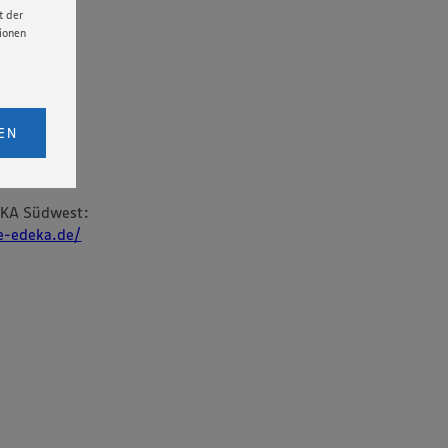
t der
tionen
licken,
bs. 1
EN
eitet
person
senen
udem
EKA Südwest:
re-edeka.de/
er Cookie