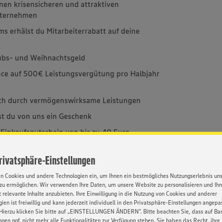
inen krisensicheren und attraktiven
Unternehmen
ms erhälst du Mitarbeiterrabatt auf deine
bs- und Weihnachtsgeld
ance auf 500€ Leistungsvergütung pro Halbjahr
ich durch vermögenswirksame Leistungen
st du von uns ein Geschenk
inkaufsgutschein von bis zu 40 Euro
Urlaub
Privatsphäre-Einstellungen
l:
Ausbildungsseminare gekoppelt mit
en Cookies und andere Technologien ein, um Ihnen ein bestmögliches Nutzungserlebnis un
zu ermöglichen. Wir verwenden Ihre Daten, um unsere Website zu personalisieren und Ih
chkeiten:
Mit Engagement & unseren
 relevante Inhalte anzubieten. Ihre Einwilligung in die Nutzung von Cookies und anderer
alles erreichen
ien ist freiwillig und kann jederzeit individuell in den Privatsphäre-Einstellungen angepa
Hierzu klicken Sie bitte auf „EINSTELLUNGEN ÄNDERN”. Bitte beachten Sie, dass auf Basi
nden dürfen nach bestandener Prüfung und
ngen ggf. nicht mehr alle Funktionalitäten zur Verfügung stehen. Sie haben das Recht, ihre