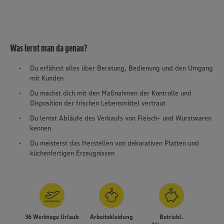
Was lernt man da genau?
Du erfährst alles über Beratung, Bedienung und den Umgang
mit Kunden
Du machst dich mit den Maßnahmen der Kontrolle und
Disposition der frischen Lebensmittel vertraut
Du lernst Abläufe des Verkaufs von Fleisch- und Wurstwaren
kennen
Du meisterst das Herstellen von dekorativen Platten und
küchenfertigen Erzeugnissen
Wir setzen Cookies und andere Technologien ein, um Ihnen
ein bestmögliches Nutzungserlebnis unserer Website zu
36 Werktage Urlaub
Arbeitskleidung
Betriebl.
ermöglichen. Wir verwenden Ihre Daten, um unsere