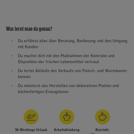
Was lernt man da genau?
Du erfährst alles über Beratung, Bedienung und den Umgang
mit Kunden
Du machst dich mit den Maßnahmen der Kontrolle und
Disposition der frischen Lebensmittel vertraut
Du lernst Abläufe des Verkaufs von Fleisch- und Wurstwaren
kennen
Du meisterst das Herstellen von dekorativen Platten und
küchenfertigen Erzeugnissen
Wir setzen Cookies und andere Technologien ein, um Ihnen
ein bestmögliches Nutzungserlebnis unserer Website zu
36 Werktage Urlaub
Arbeitskleidung
Betriebl.
ermöglichen. Wir verwenden Ihre Daten, um unsere