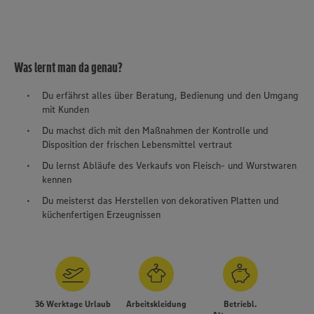
Was lernt man da genau?
Du erfährst alles über Beratung, Bedienung und den Umgang
mit Kunden
Du machst dich mit den Maßnahmen der Kontrolle und
Disposition der frischen Lebensmittel vertraut
Du lernst Abläufe des Verkaufs von Fleisch- und Wurstwaren
kennen
Du meisterst das Herstellen von dekorativen Platten und
küchenfertigen Erzeugnissen
Wir setzen Cookies und andere Technologien ein, um Ihnen
ein bestmögliches Nutzungserlebnis unserer Website zu
36 Werktage Urlaub
Arbeitskleidung
Betriebl.
ermöglichen. Wir verwenden Ihre Daten, um unsere