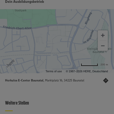
Dein Ausbildungsbetrieb
200 m
Terms of use
© 1987–2026 HERE, Deutschland
Herkules E-Center Baunatal
, Marktplatz 16, 34225 Baunatal
Weitere Stellen