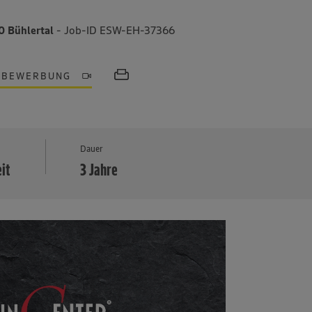
0 Bühlertal
- Job-ID ESW-EH-37366
OBEWERBUNG
MEHR
Dauer
eit
3 Jahre