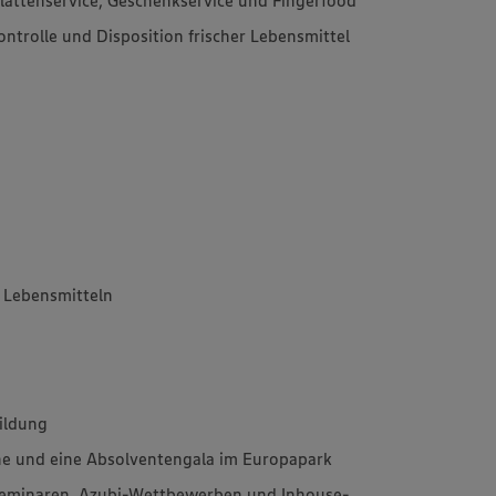
trolle und Disposition frischer Lebensmittel
Lebensmitteln
bildung
che und eine Absolventengala im Europapark
seminaren, Azubi-Wettbewerben und Inhouse-