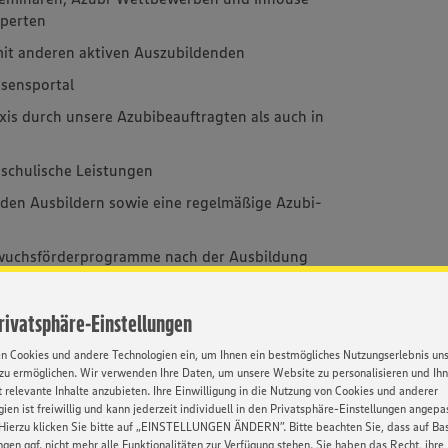
xperten
mit anderen aktiven Auszubildenden
sensportal
xis durch unsere Azubibeauftragten als auch in
schulische Leistungen
den Ausbildern sowie eine regelmäßige Azubi-
hwuchsförderprogramme nach der Ausbildung
Privatsphäre-Einstellungen
Kontakt
en Cookies und andere Technologien ein, um Ihnen ein bestmögliches Nutzungserlebnis un
zu ermöglichen. Wir verwenden Ihre Daten, um unsere Website zu personalisieren und Ih
. Der Ausbildungsstart ist in
 relevante Inhalte anzubieten. Ihre Einwilligung in die Nutzung von Cookies und anderer
ien ist freiwillig und kann jederzeit individuell in den Privatsphäre-Einstellungen angepa
Ihre Ansprech
e in Baden-Württemberg der
Hierzu klicken Sie bitte auf „EINSTELLUNGEN ÄNDERN”. Bitte beachten Sie, dass auf Basi
Anna Wienand
ngen ggf. nicht mehr alle Funktionalitäten zur Verfügung stehen. Sie haben das Recht, ihre