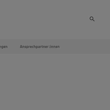
ngen
Ansprechpartner:innen
Mitarbeiter:innen
EDEKA Campus
Digitales Lernen
Veranstaltungen &
Wettbewerbe