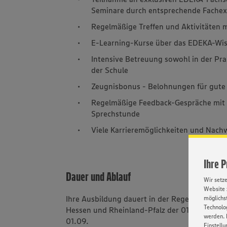
Seminare durch entsprechende Fache
Regelmäßige Treffen und Aktivitäten 
E-Learning-Kurse über das EDEKA-Wis
Intensive Betreuung sowohl in der Pra
der Schule
Zeugnisbonus - Belohnungen für gute 
Regelmäßige Feedback-Gespräche mit 
Sprechstunde
Viele Karrieremöglichkeiten und Nac
Ihre 
Dauer und Ablauf
Wir setz
Website 
Ihre Ausbildung dauert in der Regel drei Jahre
möglichst
Technolog
Hessen und Rheinland-Pfalz der 01.08. sowi
werden. 
01.09.
Einstellu