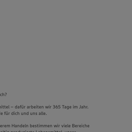
uch?
ttel – dafür arbeiten wir 365 Tage im Jahr.
e für dich und uns alle.
nserem Handeln bestimmen wir viele Bereiche
altig produzierte Lebensmittel, unser