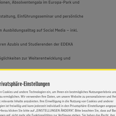
ionen, Absolventengala im Europa-Park und
taltung, Einführungsseminar und persönliche
n Ausbildungsalltag auf Social Media – inkl.
ren Azubis und Studierenden der EDEKA
öglichkeiten zur Weiterentwicklung und
Privatsphäre-Einstellungen
Kontakt
en Cookies und andere Technologien ein, um Ihnen ein bestmögliches Nutzungserlebnis un
zu ermöglichen. Wir verwenden Ihre Daten, um unsere Website zu personalisieren und Ih
 relevante Inhalte anzubieten. Ihre Einwilligung in die Nutzung von Cookies und anderer
Ihre Ansprech
ien ist freiwillig und kann jederzeit individuell in den Privatsphäre-Einstellungen angepa
er im Lebensmittelhandwerk –
Mehr über ED
Hierzu klicken Sie bitte auf „EINSTELLUNGEN ÄNDERN”. Bitte beachten Sie, dass auf Basi
https://karrie
ngen ggf. nicht mehr alle Funktionalitäten zur Verfügung stehen. Sie haben das Recht, ihre