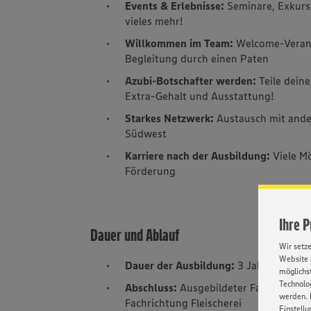
Events & Erlebnisse:
Seminare, Exkurs
vieles mehr!
Willkommen im Team:
Welcome-Verans
Begleitung durch einen Paten
Azubi-Botschafter werden:
Teile deine
Extra-Gehalt und Ausstattung!
Starkes Netzwerk:
Austausch mit ande
Südwest
Karriere nach der Ausbildung:
Viele M
Förderung
Ihre 
Dauer und Ablauf
Wir setz
Website 
Dauer der Ausbildung:
3 Jahre
möglichst
Technolog
Abschluss:
Ausgebildeter Fachverkäuf
werden. 
Fachrichtung Fleischerei
Einstellu