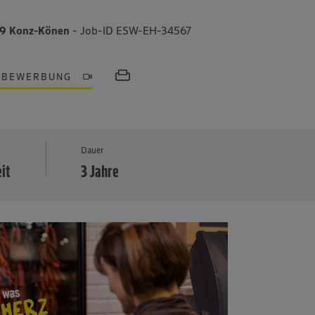
329 Konz-Könen
- Job-ID ESW-EH-34567
OBEWERBUNG
MEHR
Dauer
eit
3 Jahre