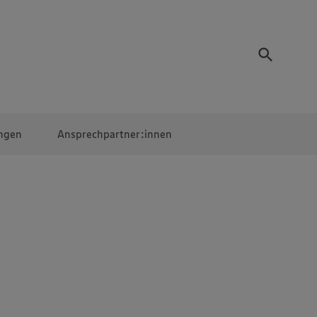
ngen
Ansprechpartner:innen
Mitarbeiter:innen
EDEKA Campus
Digitales Lernen
Veranstaltungen &
Wettbewerbe