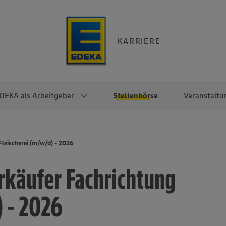
KARRIERE
DEKA als Arbeitgeber
Stellenbörse
Veranstaltu
e
EKA
Berufseinsteiger:innen
Arbeitgeber im
Berufserfahrene
leischerei (m/w/d) - 2026
Überblick
raktikum
Traineeprogramme
Berufe@EDEKA
rkäufer Fachrichtung
EDEKA-Zentrale
en
duktion
Direkteinstieg
Selbstständig mit EDEKA
EDEKA Fruchtkontor
ntätigkeit
Noch Fragen?
) - 2026
EDEKA Foodservice
EDEKA-
Regionalgesellschaften