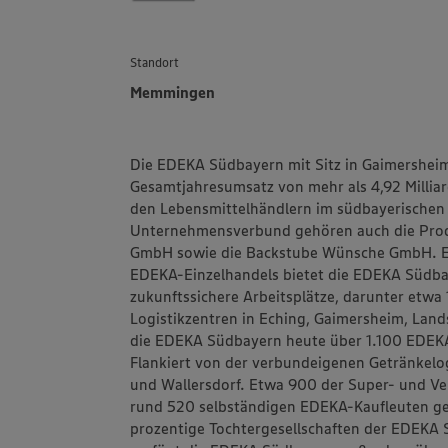
Standort
Memmingen
Die EDEKA Südbayern mit Sitz in Gaimersheim 
Gesamtjahresumsatz von mehr als 4,92 Millia
den Lebensmittelhändlern im südbayerischen
Unternehmensverbund gehören auch die Prod
GmbH sowie die Backstube Wünsche GmbH. Ein
EDEKA-Einzelhandels bietet die EDEKA Südba
zukunftssichere Arbeitsplätze, darunter etwa
Logistikzentren in Eching, Gaimersheim, Lan
die EDEKA Südbayern heute über 1.100 EDEK
Flankiert von der verbundeigenen Getränkelo
und Wallersdorf. Etwa 900 der Super- und V
rund 520 selbständigen EDEKA-Kaufleuten gef
prozentige Tochtergesellschaften der EDEKA 