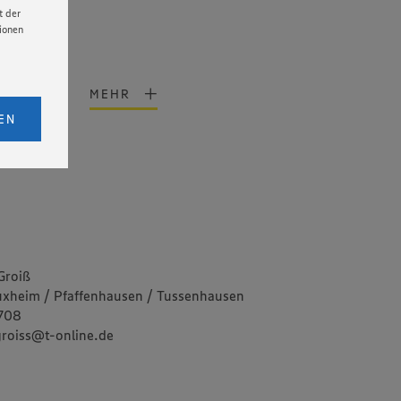
t der
tionen
MEHR
licken,
bs. 1
EN
 für
tende
eitet
senen
udem
er Cookie
Groiß
uxheim / Pfaffenhausen / Tussenhausen
2708
.groiss@t-online.de