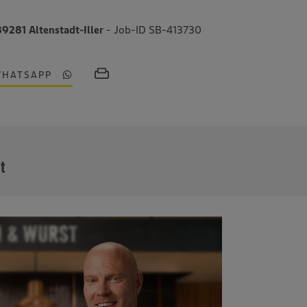
89281 Altenstadt-Iller
- Job-ID SB-413730
WHATSAPP
MEHR
it