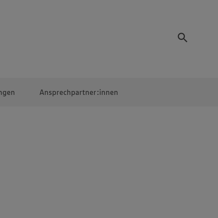
ngen
Ansprechpartner:innen
Mitarbeiter:innen
EDEKA Campus
Digitales Lernen
Veranstaltungen &
Wettbewerbe