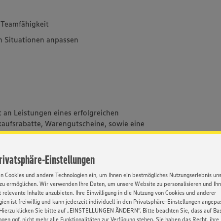
d Teamfähigkeit
en Situationen anpassen
t an Leistungen eines erfolgreichen
aufsrabatte, Warengutscheine, sowie eine
und abwechslungsreiche Aufgabe beim
Privatsphäre-Einstellungen
er eins
en Cookies und andere Technologien ein, um Ihnen ein bestmögliches Nutzungserlebnis un
 unserer umfangreichen
zu ermöglichen. Wir verwenden Ihre Daten, um unsere Website zu personalisieren und Ih
terne und externe Trainer
 relevante Inhalte anzubieten. Ihre Einwilligung in die Nutzung von Cookies und anderer
ien ist freiwillig und kann jederzeit individuell in den Privatsphäre-Einstellungen angepa
unterstützen wir Sie bei der Vereinbarkeit von
Hierzu klicken Sie bitte auf „EINSTELLUNGEN ÄNDERN”. Bitte beachten Sie, dass auf Basi
ngen ggf. nicht mehr alle Funktionalitäten zur Verfügung stehen. Sie haben das Recht, ihre