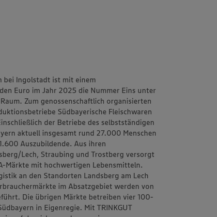
bei Ingolstadt ist mit einem
rden Euro im Jahr 2025 die Nummer Eins unter
 Raum. Zum genossenschaftlich organisierten
uktionsbetriebe Südbayerische Fleischwaren
schließlich der Betriebe des selbstständigen
yern aktuell insgesamt rund 27.000 Menschen
 1.600 Auszubildende. Aus ihren
dsberg/Lech, Straubing und Trostberg versorgt
A-Märkte mit hochwertigen Lebensmitteln.
gistik an den Standorten Landsberg am Lech
erbrauchermärkte im Absatzgebiet werden von
ührt. Die übrigen Märkte betreiben vier 100-
Südbayern in Eigenregie. Mit TRINKGUT