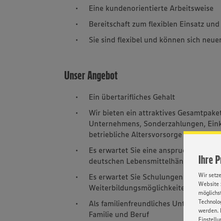
Eine kundenorientierte Arbeitsweise
Bereitschaft zum flexiblen Einsatz un
Sie sind flexibel und können sich neu
Unser Angebot
Ein übertarifliches Gehalt
Wir bieten ein attraktives Gesamtpake
Unternehmens, Sonderzahlungen, Eink
betriebliche Altersvorsorge
Es erwartet Sie eine anspruchsvolle 
Ihre 
deutschen Lebensmittelhändler Numm
Wir setz
Es erwartet Sie Schulungen auf Basis
Website 
Weiterbildungsmöglichkeiten durch in
möglichst
Technolog
Als familienfreundliches Unternehmen 
werden. 
Familie und Beruf
Einstellu