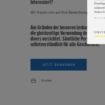
Interessiert?
Einwilli
aufgrund 
Wir freuen uns auf Ihre Bewerbung.
finden S
Verarbei
Wir bind
Aus Gründen der besseren Lesbarkeit unse
ohne die 
die gleichzeitige Verwendung der Sprachf
EINST
Satz 1 li
divers verzichtet. Sämtliche Personenbez
Webseite
werden. 
selbstverständlich für alle Geschlechter.
Datensch
wissen wi
Informat
Policy u
JETZT BEWERBEN
Drucken