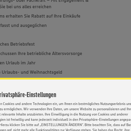
e bei uns alles erreichen
ms erhalten Sie Rabatt auf Ihre Einkäufe
rfasst und ausgeglichen
iches Betriebsfest
chussen Ihre betriebliche Altersvorsorge
hen Urlaub im Jahr
ie Urlaubs- und Weihnachtsgeld
 durch vermögenswirksame Leistungen
d in Form einer Anwesenheitsprämie belohnt
Privatsphäre-Einstellungen
iter erhalten Sie auch Vergünstigungen bei
en Cookies und andere Technologien ein, um Ihnen ein bestmögliches Nutzungserlebnis un
zu ermöglichen. Wir verwenden Ihre Daten, um unsere Website zu personalisieren und Ih
 relevante Inhalte anzubieten. Ihre Einwilligung in die Nutzung von Cookies und anderer
ien ist freiwillig und kann jederzeit individuell in den Privatsphäre-Einstellungen angepa
Hierzu klicken Sie bitte auf „EINSTELLUNGEN ÄNDERN”. Bitte beachten Sie, dass auf Basi
ngen ggf. nicht mehr alle Funktionalitäten zur Verfügung stehen. Sie haben das Recht, ihre