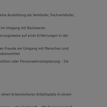
 eine Ausbildung als Verkäufer, Fachverkäufer,
g im Umgang mit Backwaren
vorzugsweise auf erste Erfahrungen in der
ben Freude am Umgang mit Menschen und
 Lebensmittel
sition oder Personaleinsatzplanung - Sie
 einen krisensicheren Arbeitsplatz in einem
hrungs- oder Fachkraft – Mit Engagement &