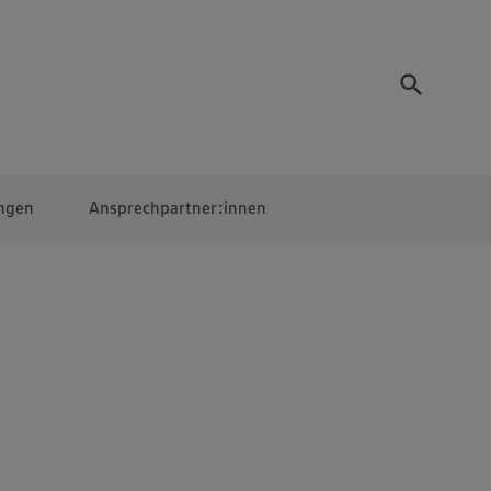
ngen
Ansprechpartner:innen
Mitarbeiter:innen
EDEKA Campus
Digitales Lernen
Veranstaltungen &
Wettbewerbe