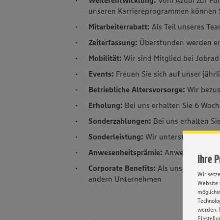
unseren Karriereprogrammen können Si
Mitarbeiterrabatt:
Als Teil unseres Tea
Zeiterfassung:
Überstunden werden e
Mobilität:
Wir sind Mitglied bei Jobrad
Events:
Freuen Sie sich auf unser jährl
Betriebliche Altersvorsorge:
Wir bezus
Erholung:
Bei uns erhalten Sie 6 Woc
Sonderzahlungen:
Bei uns erhalten S
Sonderleistung:
Wir unterstützen Sie
Anwesenheitsprämie:
Anwesenheit wir
Ihre 
Corporate Benefits:
Als unser Mitarbe
Wir setz
andern Unternehmen
Website 
möglichst
Technolog
werden. 
Einstellu