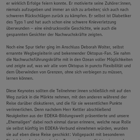
er wirklich Erfolge feiern konnte. Er motivierte seine Zuhörer:innen,
niemals aufzugeben und immer an sich zu arbeiten; sich auch nach
schweren Rückschlägen zurück zu kämpfen. Er selbst ist Diabetiker
des Typs 1 und hat auch schon eine schwere Knieverletzung
überwunden – eine eindrucksvolle Geschichte, wie auch die
gespannten Gesichter der Nachwuchskräfte zeigten.
Noch eine Spur tiefer ging im Anschluss Deborah Wolter, selbst
ernannte Wegbegleiterin und bekennender Oktopus-Fan. Sie nahm
die Nachwuchsführungskräfte mit in den Ozean voller Möglichkeiten
und zeigte auf, was wir alle vom Oktopus in puncto Flexibilität und
dem Überwinden von Grenzen, ohne sich verbiegen zu müssen,
lernen können.
Diese Keynotes sollten die Teilnehmer:innen schließlich mit auf den
Weg zurück in die Märkte nehmen, mit den anderen während der
Reise darüber diskutieren, und die für sie wesentlichen Punkte
verinnerlichen. Denn nachdem Herr Kettler abschließend
Neuigkeiten aus der EDEKA-Bildungswelt präsentierte und unsere
„Ehemaligen“ dabei noch einmal daran erinnere, welche neue Rolle
sie selbst künftig im EDEKA-Verbund einnehmen würden, wurden
sie auf eben diese Reise geschickt: Vollgepackt mit besonderen