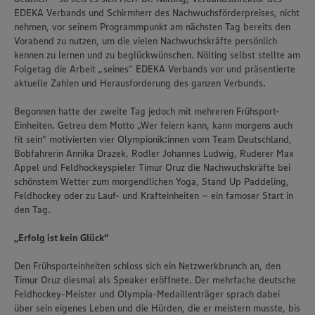
EDEKA Verbands und Schirmherr des Nachwuchsförderpreises, nicht
nehmen, vor seinem Programmpunkt am nächsten Tag bereits den
Vorabend zu nutzen, um die vielen Nachwuchskräfte persönlich
kennen zu lernen und zu beglückwünschen. Nölting selbst stellte am
Folgetag die Arbeit „seines“ EDEKA Verbands vor und präsentierte
aktuelle Zahlen und Herausforderung des ganzen Verbunds.
Begonnen hatte der zweite Tag jedoch mit mehreren Frühsport-
Einheiten. Getreu dem Motto „Wer feiern kann, kann morgens auch
fit sein“ motivierten vier Olympionik:innen vom Team Deutschland,
Bobfahrerin Annika Drazek, Rodler Johannes Ludwig, Ruderer Max
Appel und Feldhockeyspieler Timur Oruz die Nachwuchskräfte bei
schönstem Wetter zum morgendlichen Yoga, Stand Up Paddeling,
Feldhockey oder zu Lauf- und Krafteinheiten – ein famoser Start in
den Tag.
„Erfolg ist kein Glück“
Den Frühsporteinheiten schloss sich ein Netzwerkbrunch an, den
Timur Oruz diesmal als Speaker eröffnete. Der mehrfache deutsche
Feldhockey-Meister und Olympia-Medaillenträger sprach dabei
über sein eigenes Leben und die Hürden, die er meistern musste, bis