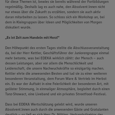
für diese Themen ist, bewies sie bereits während der Fortbildungen
regelmäßig. Deshalb lag es auch nahe, den Absolvent:innen nicht
nur etwas über die Zukunft zu erzählen, sondern sie auch aktiv
daran mitarbeiten zu lassen. So schloss sich ein Workshop an, bei
dem in Kleingruppen über Ideen und Möglichkeiten von Morgen
diskutiert wurde.
„Es ist Zeit zum Handeln mit Herz!“
Den Höhepunkt des ersten Tages stellte die Abschlussveranstaltung
da, bei der Herr Kettler, Geschäftsführer der Juniorengruppe einmal
mehr betonte, was bei EDEKA wirklich zählt: der Mensch – auch
dessen Leistungen, aber vor allem die Menschlichkeit und
Leidenschaft, die unsere Nachwuchskräfte so einzigartig machen.
Kettler ehrte die anwesenden Besten und lud sie zu einer weiteren
besonderen Veranstaltung, dem Forum Ware & Vertrieb im Herbst
ein. Es war der Auftakt in eine Feierlichkeit der besonderen Art, mit
gelöster Stimmung, in einmaliger Atmosphäre, begleitet durch einen
Tanz-Showact, eine Liveband und ein privates Streetfood-Festival.
Dass bei EDEKA Wertschätzung gelebt wird, wurde unseren
Absolvent:innen auch durch die anwesenden Gäste und Gratulanten
deutlich – so ließ es sich Herr Dr. Nölting, Verbandsdirektor des