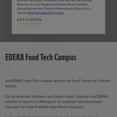
möchten Sie darauf hinweisen, dass nach der Aktivierung
unseren Datenschutzhinweisen sowie in unserer Cookie
Daten an den von Google betriebenen Dienst YouTube
Policy unter den Stichworten „YouTube” und „Vimeo”.
13:00 Uhr
übermittelt werden. Weitere Informationen finden Sie in
unseren
Datenschutzbestimmungen
.
Begrüßung und Eröffnung des „BiK“
AKTIVIEREN
13:30 - 14:15 Uhr
Wer? Wie? Was ist eigentlich der EDEKA Food Tech Campus?
14:15 - 17:30 Uhr
Workshop-Nachmittag mit dem Team des EDEKA Food Tech Campus
Datum
:
EDEKA Food Tech Campus
04. bis 05. Juli 2022
18:00 Uhr
Sektempfang mit anschließender Abendveranstaltung
Ort
:
Eurostrand Resort Fintel
Bruchweg 11
Dienstag, 05. Juli 2022
27389 Fintel
Am EDEKA Food Tech Campus werden die Food Trends der Zukunft
kreiert!
ab 07:30 Uhr
Kosten
:
Verschiedene Frühsportangebote mit Olympionik:innen des Team
Die Teilnahme ist kostenlos.
Ein dynamisches Netzwerk aus Expert:innen, Startups und EDEKA
Deutschlands
Die An- und Abreise ist eigenständig zu organisieren.
arbeitet in diesem Co-Workspace an kreativen und innovativen
Lösungen für neue Produkte oder Retail-Lösungen.
An folgenden Frühsportangeboten können Sie teilnehmen:
Unterbringung
:
Es stehen verschiedene Ferienhäuser zur Verfügung und können