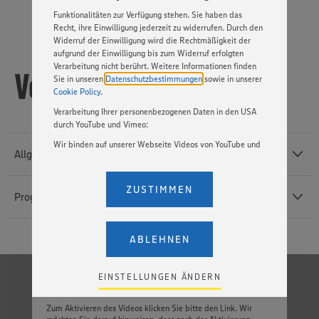
Basis Ihrer Einstellungen ggf. nicht mehr alle
Funktionalitäten zur Verfügung stehen. Sie haben das
Recht, ihre Einwilligung jederzeit zu widerrufen. Durch den
Widerruf der Einwilligung wird die Rechtmäßigkeit der
aufgrund der Einwilligung bis zum Widerruf erfolgten
Verarbeitung nicht berührt. Weitere Informationen finden
Veranstaltungsdetails
Sie in unseren
Datenschutzbestimmungen
sowie in unserer
Cookie Policy
.
Verarbeitung Ihrer personenbezogenen Daten in den USA
durch YouTube und Vimeo:
Wir binden auf unserer Webseite Videos von YouTube und
Allgemeine Informationen
Vimeo ein. Wenn Sie auf „Zustimmen” klicken, ohne die
Einstellungen bezüglich YouTube und Vimeo zu ändern,
willigen Sie im Sinne des Art. 49 Abs. 1 Satz 1 lit. a) DSGVO
ZUSTIMMEN
Programm
ein, dass Ihre Daten (IP-Adresse, Zeitstempel, ggf.
Nutzerverhalten auf unserer Webseite) an die Anbieter der
Dienste YouTube und Vimeo in den USA übermittelt und
dort verarbeitet werden. Der EuGH sieht die USA als Land
ABLEHNEN
mit einem nach europäischen Standards nicht
Montag, 04. Juli 2022
angemessenen Datenschutzniveau an. Es besteht das
Risiko eines Zugriffs durch US-amerikanische Behörden.
EINSTELLUNGEN ÄNDERN
ab 12:00 Uhr
Zudem wissen wir nicht genau, wie die Anbieter der
Der Check-In ist geöffnet und bei einem Welcome Snack kann die
genannten Dienste Ihre Daten verarbeiten. Weitere
Zum Aktivieren des Videos klicken Sie bitte den Link. Wir
Informationen zur Nutzung der Dienste finden Sie in
Messefläche besucht werden.