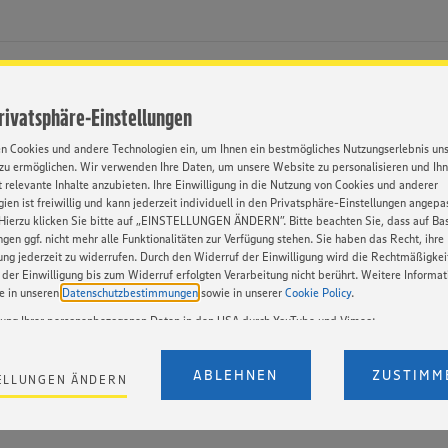
Privatsphäre-Einstellungen
en Cookies und andere Technologien ein, um Ihnen ein bestmögliches Nutzungserlebnis un
zu ermöglichen. Wir verwenden Ihre Daten, um unsere Website zu personalisieren und Ih
 relevante Inhalte anzubieten. Ihre Einwilligung in die Nutzung von Cookies und anderer
ien ist freiwillig und kann jederzeit individuell in den Privatsphäre-Einstellungen angepa
Hierzu klicken Sie bitte auf „EINSTELLUNGEN ÄNDERN”. Bitte beachten Sie, dass auf Basi
ngen ggf. nicht mehr alle Funktionalitäten zur Verfügung stehen. Sie haben das Recht, ihre
Bewerbungen weiterhin nach Rücksprache möglich, kontaktieren 
gung jederzeit zu widerrufen. Durch den Widerruf der Einwilligung wird die Rechtmäßigkei
der Einwilligung bis zum Widerruf erfolgten Verarbeitung nicht berührt. Weitere Informa
ie in unseren
Datenschutzbestimmungen
sowie in unserer
Cookie Policy
.
Bewerbungen weiterhin nach Rücksprache möglich, kontaktieren 
tung Ihrer personenbezogenen Daten in den USA durch YouTube und Vimeo:
en auf unserer Webseite Videos von YouTube und Vimeo ein. Wenn Sie auf „Zustimmen” k
Einstellungen bezüglich YouTube und Vimeo zu ändern, willigen Sie im Sinne des Art. 49 A
ABLEHNEN
ZUSTIMM
ELLUNGEN ÄNDERN
t. a) DSGVO ein, dass Ihre Daten (IP-Adresse, Zeitstempel, ggf. Nutzerverhalten auf unserer
) an die Anbieter der Dienste YouTube und Vimeo in den USA übermittelt und dort verarb
Der EuGH sieht die USA als Land mit einem nach europäischen Standards nicht angemes
utzniveau an. Es besteht das Risiko eines Zugriffs durch US-amerikanische Behörden. Z