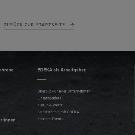
r nicht genau, wie die Anbieter der genannten Dienste Ihre Daten verarbeiten. Weitere
ionen zur Nutzung der Dienste finden Sie in unseren Datenschutzhinweisen sowie in unser
nter den Stichworten „YouTube” und „Vimeo”.
ZURÜCK ZUR STARTSEITE
fahrene
EDEKA als Arbeitgeber
Überblick unserer Unternehmen
Einsatzgebiete
Kultur & Werte
Selbstständig mit EDEKA
Karriere-Events
er:innen