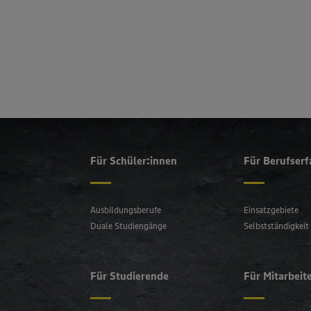
wissen wi
Bewerbungsfrist: 29.07.
Informat
ZUR BEWERBUNG
Policy u
ZUR BEWERBUNG
Für Schüler:innen
Für Berufser
Ausbildungsberufe
Einsatzgebiete
Duale Studiengänge
Selbstständigkeit
Für Studierende
Für Mitarbeit