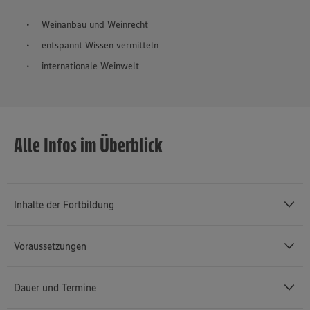
Weinanbau und Weinrecht
entspannt Wissen vermitteln
internationale Weinwelt
Alle Infos im Überblick
Inhalte der Fortbildung
Voraussetzungen
Block 1 - Weinanbau und Weinrecht
Dauer und Termine
Grundlagen Weinbau und Kellerwirtschaft
Was müssen Sie mitbringen?