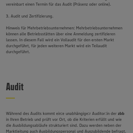
vereinbart einen Termin für das Audit (Präsenz oder online).
3. Audit und Zertifizierung.
Hinweis für Mehrbetriebsunternehmen: Mehrbetriebsunternehmen
können alle Betriebsstätten über eine Anmeldung zertifizieren
lassen. In diesem Fall wird ein Vollaudit für den ersten Markt
durchgeführt, für jeden weiteren Markt wird ein Teilaudit
durchgeführt.
Audit
Während des Audits kommt ein:e unabhängige:r Auditor:in der
zbb
in Ihren Betrieb und prüft vor Ort, ob die Kriterien erfüllt und wie
Wir setzen Cookies und andere Technologien ein, um Ihnen
die Ausbildungsabläufe strukturiert sind. Dazu werden neben der
ein bestmögliches Nutzungserlebnis unserer Website zu
Marktleitung auch Ausbildungspersonal und Auszubildende befragt.
ermöglichen. Wir verwenden Ihre Daten, um unsere