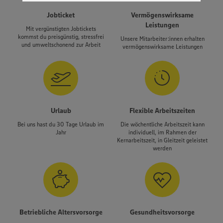
genannten Dienste Ihre Daten verarbeiten. Weitere
Informationen zur Nutzung der Dienste finden Sie in
Jobticket
Vermögenswirksame
unseren Datenschutzhinweisen sowie in unserer Cookie
Leistungen
Mit vergünstigten Jobtickets
Policy unter den Stichworten „YouTube” und „Vimeo”.
kommst du preisgünstig, stressfrei
Unsere Mitarbeiter:innen erhalten
und umweltschonend zur Arbeit
vermögenswirksame Leistungen
Urlaub
Flexible Arbeitszeiten
Bei uns hast du 30 Tage Urlaub im
Die wöchentliche Arbeitszeit kann
Jahr
individuell, im Rahmen der
Kernarbeitszeit, in Gleitzeit geleistet
werden
Betriebliche Altersvorsorge
Gesundheitsvorsorge