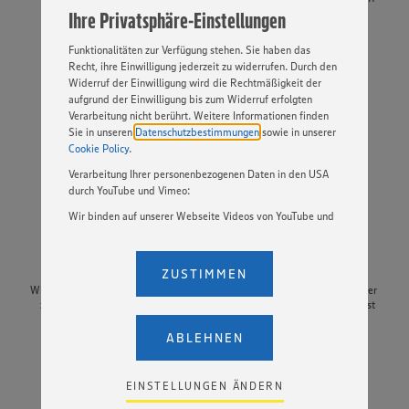
angepasst werden. Hierzu klicken Sie bitte auf
Ihre Privatsphäre-Einstellungen
„EINSTELLUNGEN ÄNDERN”. Bitte beachten Sie, dass auf
Basis Ihrer Einstellungen ggf. nicht mehr alle
Funktionalitäten zur Verfügung stehen. Sie haben das
Recht, ihre Einwilligung jederzeit zu widerrufen. Durch den
Widerruf der Einwilligung wird die Rechtmäßigkeit der
Wir bieten dir:
aufgrund der Einwilligung bis zum Widerruf erfolgten
Verarbeitung nicht berührt. Weitere Informationen finden
Sie in unseren
Datenschutzbestimmungen
sowie in unserer
Cookie Policy
.
Verarbeitung Ihrer personenbezogenen Daten in den USA
durch YouTube und Vimeo:
Wir binden auf unserer Webseite Videos von YouTube und
Vimeo ein. Wenn Sie auf „Zustimmen” klicken, ohne die
Einstellungen bezüglich YouTube und Vimeo zu ändern,
Weiterbildung
Kantine
willigen Sie im Sinne des Art. 49 Abs. 1 Satz 1 lit. a) DSGVO
ZUSTIMMEN
ein, dass Ihre Daten (IP-Adresse, Zeitstempel, ggf.
Wir bieten zahlreiche Möglichkeiten
Für das täglich frische Essen in der
Nutzerverhalten auf unserer Webseite) an die Anbieter der
zur persönlichen und fachlichen
firmeneigenen Kantine bekommst
Dienste YouTube und Vimeo in den USA übermittelt und
Weiterbildung
du einen Zuschuss
dort verarbeitet werden. Der EuGH sieht die USA als Land
ABLEHNEN
mit einem nach europäischen Standards nicht
angemessenen Datenschutzniveau an. Es besteht das
Risiko eines Zugriffs durch US-amerikanische Behörden.
EINSTELLUNGEN ÄNDERN
Zudem wissen wir nicht genau, wie die Anbieter der