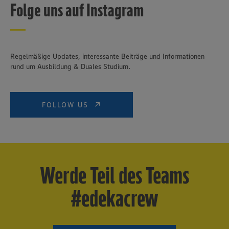
Folge uns auf Instagram
unseren Datenschutzhinweisen sowie in unserer Cookie
Policy unter den Stichworten „YouTube” und „Vimeo”.
Regelmäßige Updates, interessante Beiträge und Informationen
rund um Ausbildung & Duales Studium.
FOLLOW US
Werde Teil des Teams
#edekacrew