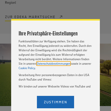
ein bestmögliches Nutzungserlebnis unserer Website zu
Region!
ermöglichen. Wir verwenden Ihre Daten, um unsere
Website zu personalisieren und Ihnen möglichst relevante
Inhalte anzubieten. Ihre Einwilligung in die Nutzung von
ZUR EDEKA MARKTSUCHE
Cookies und anderer Technologien ist freiwillig und kann
jederzeit individuell in den Privatsphäre-Einstellungen
angepasst werden. Hierzu klicken Sie bitte auf
Ihre Privatsphäre-Einstellungen
„EINSTELLUNGEN ÄNDERN”. Bitte beachten Sie, dass auf
Basis Ihrer Einstellungen ggf. nicht mehr alle
Funktionalitäten zur Verfügung stehen. Sie haben das
Recht, ihre Einwilligung jederzeit zu widerrufen. Durch den
Widerruf der Einwilligung wird die Rechtmäßigkeit der
aufgrund der Einwilligung bis zum Widerruf erfolgten
Verarbeitung nicht berührt. Weitere Informationen finden
Sie in unseren
Datenschutzbestimmungen
sowie in unserer
Cookie Policy
.
Verarbeitung Ihrer personenbezogenen Daten in den USA
durch YouTube und Vimeo:
Wir binden auf unserer Webseite Videos von YouTube und
Vimeo ein. Wenn Sie auf „Zustimmen” klicken, ohne die
Einstellungen bezüglich YouTube und Vimeo zu ändern,
willigen Sie im Sinne des Art. 49 Abs. 1 Satz 1 lit. a) DSGVO
ZUSTIMMEN
ein, dass Ihre Daten (IP-Adresse, Zeitstempel, ggf.
Nutzerverhalten auf unserer Webseite) an die Anbieter der