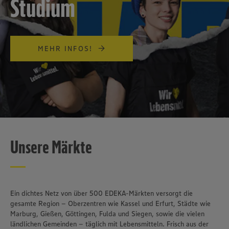
Studium
MEHR INFOS!
Unsere Märkte
Ein dichtes Netz von über 500 EDEKA-Märkten versorgt die
gesamte Region – Oberzentren wie Kassel und Erfurt, Städte wie
Marburg, Gießen, Göttingen, Fulda und Siegen, sowie die vielen
Wir setzen Cookies und andere Technologien ein, um Ihnen
ländlichen Gemeinden – täglich mit Lebensmitteln. Frisch aus der