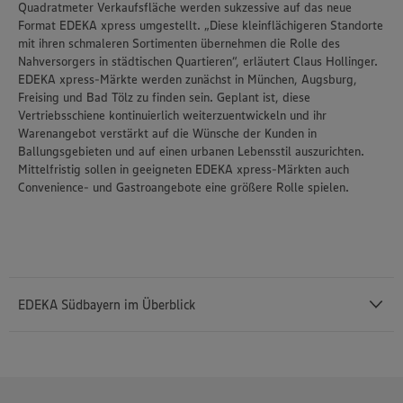
Quadratmeter Verkaufsfläche werden sukzessive auf das neue
Format EDEKA xpress umgestellt. „Diese kleinflächigeren Standorte
mit ihren schmaleren Sortimenten übernehmen die Rolle des
Nahversorgers in städtischen Quartieren“, erläutert Claus Hollinger.
EDEKA xpress-Märkte werden zunächst in München, Augsburg,
Freising und Bad Tölz zu finden sein. Geplant ist, diese
Vertriebsschiene kontinuierlich weiterzuentwickeln und ihr
Warenangebot verstärkt auf die Wünsche der Kunden in
Ballungsgebieten und auf einen urbanen Lebensstil auszurichten.
Mittelfristig sollen in geeigneten EDEKA xpress-Märkten auch
Convenience- und Gastroangebote eine größere Rolle spielen.
EDEKA Südbayern im Überblick
Die EDEKA Südbayern mit Sitz in Gaimersheim bei Ingolstadt ist mit
einem Gesamtjahresumsatz von mehr als 4,92 Milliarden Euro im