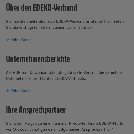
Jahr 2025 die Nummer Eins unter den Lebensmittelhändlern im
Über den EDEKA-Verbund
südbayerischen Raum. Zum genossenschaftlich organisierten
Unternehmensverbund gehören auch die Produktionsbetriebe
Sie möchten mehr über den EDEKA-Verbund erfahren? Hier finden
Südbayerische Fleischwaren GmbH sowie die Backstube Wünsche
Sie die wichtigsten Informationen auf einen Blick.
GmbH. Einschließlich der Betriebe des selbstständigen EDEKA-
Einzelhandels bietet die EDEKA Südbayern aktuell insgesamt rund
27.000 Menschen zukunftssichere Arbeitsplätze, darunter etwa
Mehr erfahren
1.600 Auszubildende. Aus ihren Logistikzentren in Eching,
Gaimersheim, Landsberg/Lech, Straubing und Trostberg versorgt
Unternehmensberichte
die EDEKA Südbayern heute über 1.100 EDEKA-Märkte mit
hochwertigen Lebensmitteln. Flankiert von der verbundeigenen
Getränkelogistik an den Standorten Landsberg am Lech und
Als PDF zum Download oder als gedruckte Version: die aktuellen
Wallersdorf. Etwa 900 der Super- und Verbrauchermärkte im
Unternehmensberichte des EDEKA-Verbunds.
Absatzgebiet werden von rund 520 selbständigen EDEKA-
Kaufleuten geführt. Die übrigen Märkte betreiben vier 100-
Mehr erfahren
prozentige Tochtergesellschaften der EDEKA Südbayern in
Eigenregie. Mit TRINKGUT verfügt die EDEKA Südbayern außerdem
über ein erfolgreiches und expansives Fachmarktformat für
Ihre Ansprechpartner
Getränke aller Art.
Sie haben Fragen zu einem unserer Produkte, Ihrem EDEKA-Markt
vor Ort oder benötigen einen allgemeinen Ansprechpartner?