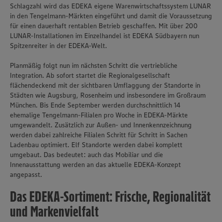
Schlagzahl wird das EDEKA eigene Warenwirtschaftssystem LUNAR
in den Tengelmann-Märkten eingeführt und damit die Voraussetzung
für einen dauerhaft rentablen Betrieb geschaffen. Mit über 200
LUNAR-Installationen im Einzelhandel ist EDEKA Südbayern nun
Spitzenreiter in der EDEKA-Welt.
Planmäßig folgt nun im nächsten Schritt die vertriebliche
Integration. Ab sofort startet die Regionalgesellschaft
flächendeckend mit der sichtbaren Umflaggung der Standorte in
Städten wie Augsburg, Rosenheim und insbesondere im Großraum
München. Bis Ende September werden durchschnittlich 14
ehemalige Tengelmann-Filialen pro Woche in EDEKA-Märkte
umgewandelt. Zusätzlich zur Außen- und Innenkennzeichnung
werden dabei zahlreiche Filialen Schritt für Schritt in Sachen
Ladenbau optimiert. Elf Standorte werden dabei komplett
umgebaut. Das bedeutet: auch das Mobiliar und die
Innenausstattung werden an das aktuelle EDEKA-Konzept
angepasst.
Wir setzen Cookies und andere Technologien ein, um Ihnen
Das EDEKA-Sortiment: Frische, Regionalität
ein bestmögliches Nutzungserlebnis unserer Website zu
ermöglichen. Wir verwenden Ihre Daten, um unsere
und Markenvielfalt
Website zu personalisieren und Ihnen möglichst relevante
Inhalte anzubieten. Ihre Einwilligung in die Nutzung von