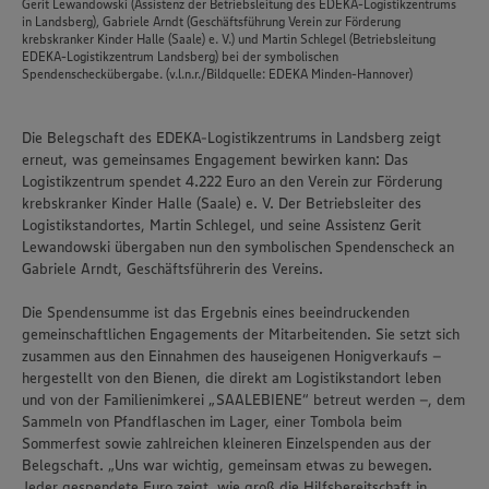
Gerit Lewandowski (Assistenz der Betriebsleitung des EDEKA-Logistikzentrums
in Landsberg), Gabriele Arndt (Geschäftsführung Verein zur Förderung
krebskranker Kinder Halle (Saale) e. V.) und Martin Schlegel (Betriebsleitung
EDEKA-Logistikzentrum Landsberg) bei der symbolischen
Spendenscheckübergabe. (v.l.n.r./Bildquelle: EDEKA Minden-Hannover)
Die Belegschaft des EDEKA-Logistikzentrums in Landsberg zeigt
erneut, was gemeinsames Engagement bewirken kann: Das
Logistikzentrum spendet 4.222 Euro an den Verein zur Förderung
krebskranker Kinder Halle (Saale) e. V. Der Betriebsleiter des
Logistikstandortes, Martin Schlegel, und seine Assistenz Gerit
Lewandowski übergaben nun den symbolischen Spendenscheck an
Gabriele Arndt, Geschäftsführerin des Vereins.
Die Spendensumme ist das Ergebnis eines beeindruckenden
gemeinschaftlichen Engagements der Mitarbeitenden. Sie setzt sich
zusammen aus den Einnahmen des hauseigenen Honigverkaufs –
hergestellt von den Bienen, die direkt am Logistikstandort leben
und von der Familienimkerei „SAALEBIENE“ betreut werden –, dem
Sammeln von Pfandflaschen im Lager, einer Tombola beim
Sommerfest sowie zahlreichen kleineren Einzelspenden aus der
Belegschaft. „Uns war wichtig, gemeinsam etwas zu bewegen.
Wir setzen Cookies und andere Technologien ein, um Ihnen
Jeder gespendete Euro zeigt, wie groß die Hilfsbereitschaft in