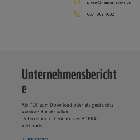
presse@minden.edeka.de
gsvolles und nachhaltiges Handeln
eines der Grundprinzipien de
sverbundes.
0571 802-1032
Unternehmensbericht
e
Als PDF zum Download oder als gedruckte
Version: die aktuellen
Unternehmensberichte des EDEKA-
Verbunds.
Mehr erfahren