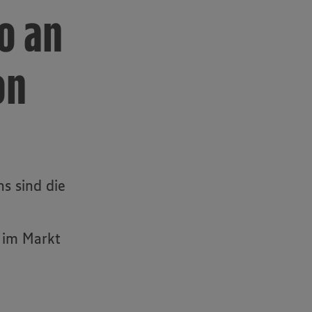
o an
on
s sind die
 im Markt