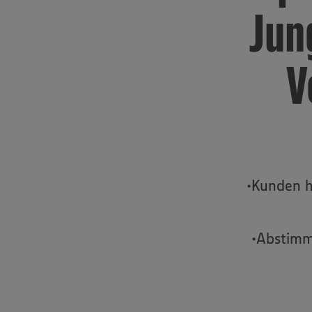
Jun
V
•Kunden h
•Abstimm