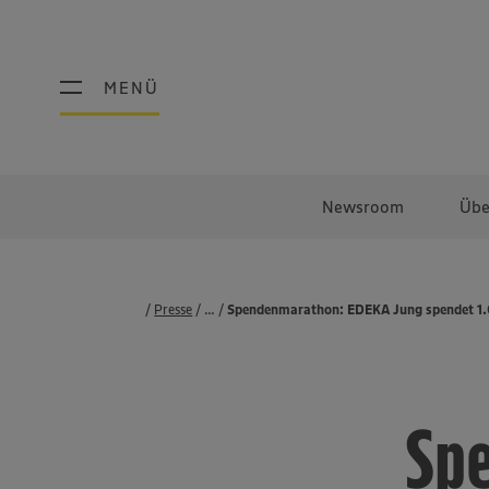
MENÜ
MENÜ
Newsroom
Übe
Presse
...
Pressemeldungen
Spendenmarathon: EDEKA Jung spendet 1.0
Sp