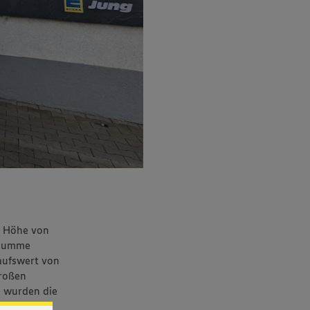
n Höhe von
 Summe
aufswert von
großen
n wurden die