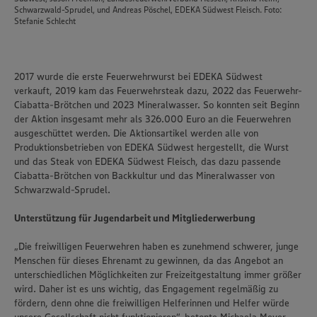
Schwarzwald-Sprudel, und Andreas Pöschel, EDEKA Südwest Fleisch. Foto:
Stefanie Schlecht
2017 wurde die erste Feuerwehrwurst bei EDEKA Südwest
verkauft, 2019 kam das Feuerwehrsteak dazu, 2022 das Feuerwehr-
Ciabatta-Brötchen und 2023 Mineralwasser. So konnten seit Beginn
der Aktion insgesamt mehr als 326.000 Euro an die Feuerwehren
ausgeschüttet werden. Die Aktionsartikel werden alle von
Produktionsbetrieben von EDEKA Südwest hergestellt, die Wurst
und das Steak von EDEKA Südwest Fleisch, das dazu passende
Ciabatta-Brötchen von Backkultur und das Mineralwasser von
Schwarzwald-Sprudel.
Unterstützung für Jugendarbeit und Mitgliederwerbung
„Die freiwilligen Feuerwehren haben es zunehmend schwerer, junge
Menschen für dieses Ehrenamt zu gewinnen, da das Angebot an
unterschiedlichen Möglichkeiten zur Freizeitgestaltung immer größer
Wir setzen Cookies und andere Technologien ein, um Ihnen
wird. Daher ist es uns wichtig, das Engagement regelmäßig zu
ein bestmögliches Nutzungserlebnis unserer Website zu
ermöglichen. Wir verwenden Ihre Daten, um unsere
fördern, denn ohne die freiwilligen Helferinnen und Helfer würde
Website zu personalisieren und Ihnen möglichst relevante