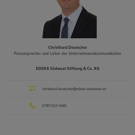
Schwerpunkte des Sortiments der Märkte liegt auf Produkten aus
der Region. Im Rahmen der Regionalmarke „Unsere Heimat“
arbeitet EDEKA Südwest beispielsweise mit mehr als 1.500
Erzeugern und Lieferanten aus Bundesländern des Vertriebsgebiets
zusammen. Eine Auswahl an Partnerbetrieben der regionalen
Landwirtschaft im Überblick gibt es unter
www.zukunftleben.de/regionale-partnerschaften
. Der
Christhard Deutscher
Unternehmensverbund, inklusive des selbständigen Einzelhandels,
Pressesprecher und Leiter der Unternehmenskommunikation
ist mit rund 47.000 Mitarbeitenden, darunter etwa 3.400
Auszubildende in rund 40 Berufsbildern, einer der größten
Arbeitgeber und Ausbilder in der Region. Insgesamt etwa 10.000
EDEKA Südwest Stiftung & Co. KG
Mitarbeitende arbeiten an den Bedientheken für Fleisch und Wurst
sowie Käse, Fisch und Backwaren.
christhard.deutscher@edeka-suedwest.de
0781 502-6610