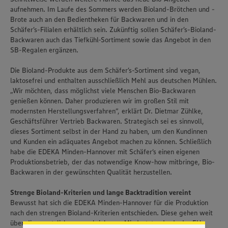
aufnehmen. Im Laufe des Sommers werden Bioland-Brötchen und -
Brote auch an den Bedientheken für Backwaren und in den
Schäfer’s-Filialen erhältlich sein. Zukünftig sollen Schäfer’s-Bioland-
Backwaren auch das Tiefkühl-Sortiment sowie das Angebot in den
SB-Regalen ergänzen.
Die Bioland-Produkte aus dem Schäfer’s-Sortiment sind vegan,
laktosefrei und enthalten ausschließlich Mehl aus deutschen Mühlen.
„Wir möchten, dass möglichst viele Menschen Bio-Backwaren
genießen können. Daher produzieren wir im großen Stil mit
modernsten Herstellungsverfahren“, erklärt Dr. Dietmar Zühlke,
Geschäftsführer Vertrieb Backwaren. Strategisch sei es sinnvoll,
dieses Sortiment selbst in der Hand zu haben, um den Kundinnen
und Kunden ein adäquates Angebot machen zu können. Schließlich
habe die EDEKA Minden-Hannover mit Schäfer‘s einen eigenen
Produktionsbetrieb, der das notwendige Know-how mitbringe, Bio-
Backwaren in der gewünschten Qualität herzustellen.
Wir setzen Cookies und andere Technologien ein, um Ihnen
ein bestmögliches Nutzungserlebnis unserer Website zu
Strenge Bioland-Kriterien und lange Backtradition vereint
ermöglichen. Wir verwenden Ihre Daten, um unsere
Bewusst hat sich die EDEKA Minden-Hannover für die Produktion
Website zu personalisieren und Ihnen möglichst relevante
Inhalte anzubieten. Ihre Einwilligung in die Nutzung von
nach den strengen Bioland-Kriterien entschieden. Diese gehen weit
Cookies und anderer Technologien ist freiwillig und kann
über die gesetzlich vorgeschriebenen Mindeststandards der EU-