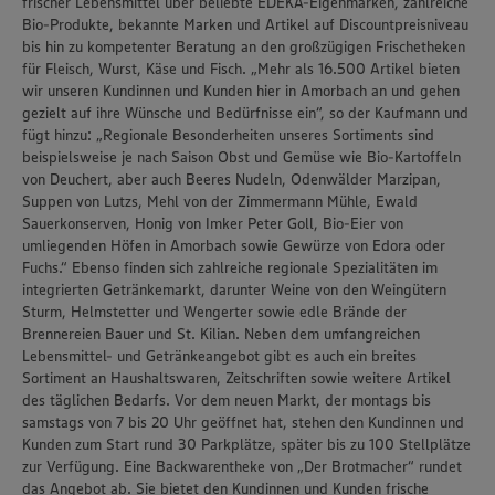
frischer Lebensmittel über beliebte EDEKA-Eigenmarken, zahlreiche
Bio-Produkte, bekannte Marken und Artikel auf Discountpreisniveau
bis hin zu kompetenter Beratung an den großzügigen Frischetheken
für Fleisch, Wurst, Käse und Fisch. „Mehr als 16.500 Artikel bieten
wir unseren Kundinnen und Kunden hier in Amorbach an und gehen
gezielt auf ihre Wünsche und Bedürfnisse ein“, so der Kaufmann und
fügt hinzu: „Regionale Besonderheiten unseres Sortiments sind
beispielsweise je nach Saison Obst und Gemüse wie Bio-Kartoffeln
von Deuchert, aber auch Beeres Nudeln, Odenwälder Marzipan,
Suppen von Lutzs, Mehl von der Zimmermann Mühle, Ewald
Sauerkonserven, Honig von Imker Peter Goll, Bio-Eier von
umliegenden Höfen in Amorbach sowie Gewürze von Edora oder
Fuchs.“ Ebenso finden sich zahlreiche regionale Spezialitäten im
integrierten Getränkemarkt, darunter Weine von den Weingütern
Sturm, Helmstetter und Wengerter sowie edle Brände der
Brennereien Bauer und St. Kilian. Neben dem umfangreichen
Lebensmittel- und Getränkeangebot gibt es auch ein breites
Sortiment an Haushaltswaren, Zeitschriften sowie weitere Artikel
des täglichen Bedarfs. Vor dem neuen Markt, der montags bis
samstags von 7 bis 20 Uhr geöffnet hat, stehen den Kundinnen und
Kunden zum Start rund 30 Parkplätze, später bis zu 100 Stellplätze
zur Verfügung. Eine Backwarentheke von „Der Brotmacher“ rundet
das Angebot ab. Sie bietet den Kundinnen und Kunden frische