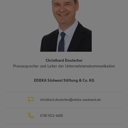
Schinken und geräucherte Produkte, die Bäckereigruppe Backkultur,
der Mineralbrunnen Schwarzwald-Sprudel, der Ortenauer
Weinkeller und der Fischwarenspezialist Frischkost. Einer der
Schwerpunkte des Sortiments der Märkte liegt auf Produkten aus
der Region. Im Rahmen der Regionalmarke „Unsere Heimat“
arbeitet EDEKA Südwest beispielsweise mit mehr als 1.500
Erzeugern und Lieferanten aus Bundesländern des Vertriebsgebiets
zusammen. Eine Auswahl an Partnerbetrieben der regionalen
Landwirtschaft im Überblick gibt es unter
www.zukunftleben.de/regionale-partnerschaften
. Der
Christhard Deutscher
Unternehmensverbund, inklusive des selbständigen Einzelhandels,
Pressesprecher und Leiter der Unternehmenskommunikation
ist mit rund 47.000 Mitarbeitenden, darunter etwa 3.400
Auszubildende in rund 40 Berufsbildern, einer der größten
Arbeitgeber und Ausbilder in der Region. Insgesamt etwa 10.000
EDEKA Südwest Stiftung & Co. KG
Mitarbeitende arbeiten an den Bedientheken für Fleisch und Wurst
sowie Käse, Fisch und Backwaren.
christhard.deutscher@edeka-suedwest.de
0781 502-6610