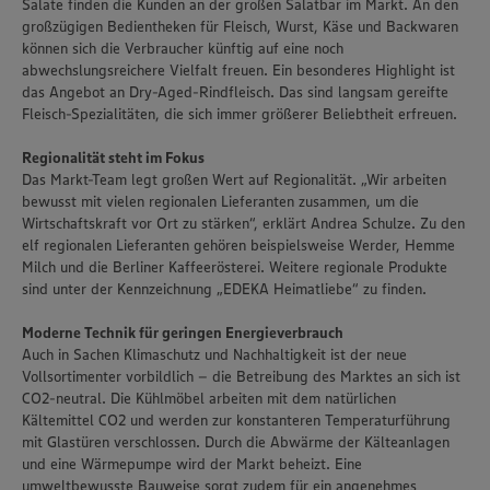
Salate finden die Kunden an der großen Salatbar im Markt. An den
großzügigen Bedientheken für Fleisch, Wurst, Käse und Backwaren
können sich die Verbraucher künftig auf eine noch
abwechslungsreichere Vielfalt freuen. Ein besonderes Highlight ist
das Angebot an Dry-Aged-Rindfleisch. Das sind langsam gereifte
Fleisch-Spezialitäten, die sich immer größerer Beliebtheit erfreuen.
Regionalität steht im Fokus
Das Markt-Team legt großen Wert auf Regionalität. „Wir arbeiten
bewusst mit vielen regionalen Lieferanten zusammen, um die
Wirtschaftskraft vor Ort zu stärken“, erklärt Andrea Schulze. Zu den
elf regionalen Lieferanten gehören beispielsweise Werder, Hemme
Milch und die Berliner Kaffeerösterei. Weitere regionale Produkte
sind unter der Kennzeichnung „EDEKA Heimatliebe“ zu finden.
Moderne Technik für geringen Energieverbrauch
Auch in Sachen Klimaschutz und Nachhaltigkeit ist der neue
Vollsortimenter vorbildlich – die Betreibung des Marktes an sich ist
CO2-neutral. Die Kühlmöbel arbeiten mit dem natürlichen
Kältemittel CO2 und werden zur konstanteren Temperaturführung
mit Glastüren verschlossen. Durch die Abwärme der Kälteanlagen
Wir setzen Cookies und andere Technologien ein, um Ihnen
und eine Wärmepumpe wird der Markt beheizt. Eine
ein bestmögliches Nutzungserlebnis unserer Website zu
umweltbewusste Bauweise sorgt zudem für ein angenehmes