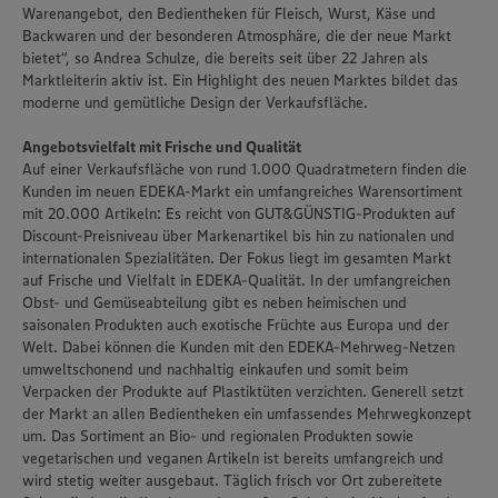
Warenangebot, den Bedientheken für Fleisch, Wurst, Käse und
Backwaren und der besonderen Atmosphäre, die der neue Markt
bietet“, so Andrea Schulze, die bereits seit über 22 Jahren als
Marktleiterin aktiv ist. Ein Highlight des neuen Marktes bildet das
moderne und gemütliche Design der Verkaufsfläche.
Angebotsvielfalt mit Frische und Qualität
Auf einer Verkaufsfläche von rund 1.000 Quadratmetern finden die
Kunden im neuen EDEKA-Markt ein umfangreiches Warensortiment
mit 20.000 Artikeln: Es reicht von GUT&GÜNSTIG-Produkten auf
Discount-Preisniveau über Markenartikel bis hin zu nationalen und
internationalen Spezialitäten. Der Fokus liegt im gesamten Markt
auf Frische und Vielfalt in EDEKA-Qualität. In der umfangreichen
Obst- und Gemüseabteilung gibt es neben heimischen und
saisonalen Produkten auch exotische Früchte aus Europa und der
Welt. Dabei können die Kunden mit den EDEKA-Mehrweg-Netzen
umweltschonend und nachhaltig einkaufen und somit beim
Verpacken der Produkte auf Plastiktüten verzichten. Generell setzt
der Markt an allen Bedientheken ein umfassendes Mehrwegkonzept
um. Das Sortiment an Bio- und regionalen Produkten sowie
vegetarischen und veganen Artikeln ist bereits umfangreich und
wird stetig weiter ausgebaut. Täglich frisch vor Ort zubereitete