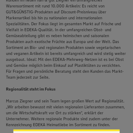
Warensortiment mit rund 10.000 Artikeln: Es reicht von
GUT&GÜNSTIG-Produkten auf Discount-Preisniveau über
Markenartikel bis hin zu nationalen und internationalen
Spezialitäten. Der Fokus liegt im gesamten Markt auf Frische und
Vielfalt in EDEKA-Qualität. In der umfangreichen Obst- und
Gemüseabteilung gibt es neben heimischen und saisonalen
Produkten auch exotische Früchte aus Europa und der Welt. Das
Sortiment an Bio- und regionalen Produkten sowie vegetarischen
und veganen Artikeln ist bereits umfangreich und wird stetig weiter
ausgebaut. Ideal: Mit den EDEKA-Mehrweg-Netzen ist es bei Obst
und Gemüse möglich beim Einkauf auf Plastiktüten zu verzichten.
Für Fragen und persönliche Beratung steht den Kunden das Markt-
Team jederzeit zur Seite.
Regionalität steht im Fokus
Marcus Ziegner und sein Team legen großen Wert auf Regionalität.
Wir setzen Cookies und andere Technologien ein, um Ihnen
„Wir arbeiten bewusst mit vielen regionalen Lieferanten zusammen,
ein bestmögliches Nutzungserlebnis unserer Website zu
um die Wirtschaftskraft vor Ort zu stärken“, erklärt der
ermöglichen. Wir verwenden Ihre Daten, um unsere
Unternehmer. Weitere regionale Produkte sind zudem unter der
Website zu personalisieren und Ihnen möglichst relevante
Inhalte anzubieten. Ihre Einwilligung in die Nutzung von
Kennzeichnung EDEKA Heimatliebe im Sortiment zu finden.
Cookies und anderer Technologien ist freiwillig und kann