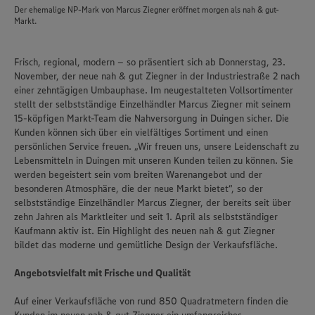
Der ehemalige NP-Mark von Marcus Ziegner eröffnet morgen als nah & gut-
Markt.
Frisch, regional, modern – so präsentiert sich ab Donnerstag, 23.
November, der neue nah & gut Ziegner in der Industriestraße 2 nach
einer zehntägigen Umbauphase. Im neugestalteten Vollsortimenter
stellt der selbstständige Einzelhändler Marcus Ziegner mit seinem
15-köpfigen Markt-Team die Nahversorgung in Duingen sicher. Die
Kunden können sich über ein vielfältiges Sortiment und einen
persönlichen Service freuen. „Wir freuen uns, unsere Leidenschaft zu
Lebensmitteln in Duingen mit unseren Kunden teilen zu können. Sie
werden begeistert sein vom breiten Warenangebot und der
besonderen Atmosphäre, die der neue Markt bietet“, so der
selbstständige Einzelhändler Marcus Ziegner, der bereits seit über
zehn Jahren als Marktleiter und seit 1. April als selbstständiger
Kaufmann aktiv ist. Ein Highlight des neuen nah & gut Ziegner
bildet das moderne und gemütliche Design der Verkaufsfläche.
Angebotsvielfalt mit Frische und Qualität
Auf einer Verkaufsfläche von rund 850 Quadratmetern finden die
Kunden im neuen nah & gut Ziegner ein umfangreiches