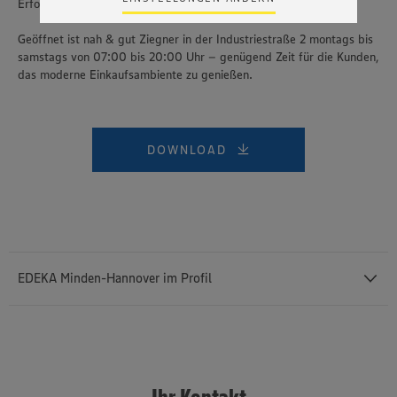
Erfolg“, weiß Marcus Ziegner.
Zudem wissen wir nicht genau, wie die Anbieter der
genannten Dienste Ihre Daten verarbeiten. Weitere
Geöffnet ist nah & gut Ziegner in der Industriestraße 2 montags bis
Informationen zur Nutzung der Dienste finden Sie in
samstags von 07:00 bis 20:00 Uhr – genügend Zeit für die Kunden,
unseren Datenschutzhinweisen sowie in unserer Cookie
Policy unter den Stichworten „YouTube” und „Vimeo”.
das moderne Einkaufsambiente zu genießen.
DOWNLOAD
EDEKA Minden-Hannover im Profil
Mit einem Außenumsatz von rund 12,43 Milliarden Euro und rund
76.400 Mitarbeiterinnen und Mitarbeitern (einschließlich des
selbstständigen Einzelhandels und etwa 3.140 Auszubildenden) ist