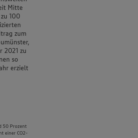
it Mitte
 zu 100
zierten
itrag zum
eumünster,
r 2021 zu
nen so
hr erzielt
nd 50 Prozent
ht einer CO2-