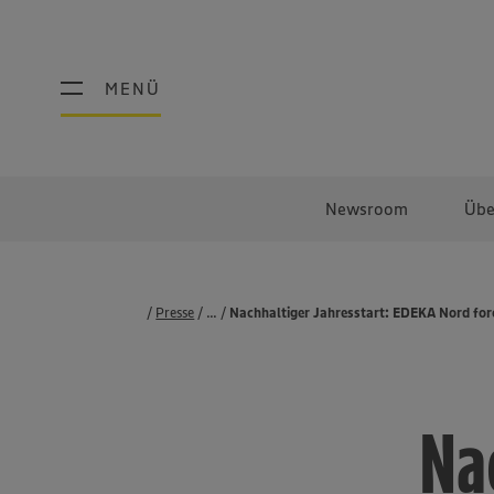
MENÜ
MENÜ
Newsroom
Übe
Presse
...
Pressemeldungen
Nachhaltiger Jahresstart: EDEKA Nord forc
Na