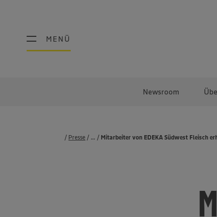
MENÜ
MENÜ
Newsroom
Übe
Presse
...
Pressemeldungen
Mitarbeiter von EDEKA Südwest Fleisch erh
M