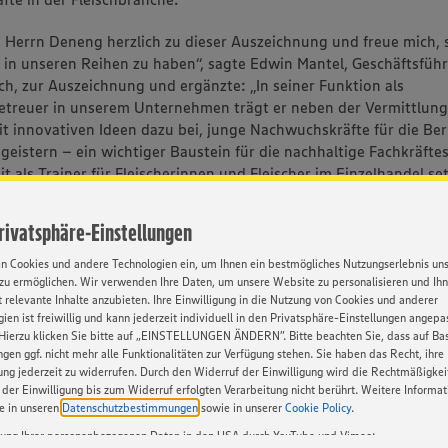
re Herrn Deneng herzlich zu dieser Auszeichnung und freue mich, 
 in unseren Reihen zu haben“, sagte Edwin Mantel, Geschäftsfü
ch, zur Auszeichnung und ergänzte: „In seiner Funktion als
etreuer in unserem Unternehmen trägt er neben der Vermittlun
t innovativen Ideen dazu bei, junge Nachwuchskräfte für die Ber
geistern – ein wichtiger Baustein für die nachhaltige Fachkräftes
it als Trainer für Fleischerinnen und Fleischer im Einzelhandel se
anderem auf eine verbesserte Nutzung digitaler Medien, um das
werk auch für die jüngere Generation attraktiver zu machen. So a
Privatsphäre-Einstellungen
nem Tool zur Verbesserung der Feedbackkultur während der Ausb
te im Produktionsbereich über digitale Kanäle besser einzubin
en Cookies und andere Technologien ein, um Ihnen ein bestmögliches Nutzungserlebnis un
chte Herr Deneng für seine Weiterbildung zum Fleischermeister
zu ermöglichen. Wir verwenden Ihre Daten, um unsere Website zu personalisieren und Ih
 relevante Inhalte anzubieten. Ihre Einwilligung in die Nutzung von Cookies und anderer
ien ist freiwillig und kann jederzeit individuell in den Privatsphäre-Einstellungen angepa
arrierewege in der Fleischwirtschaft
Hierzu klicken Sie bitte auf „EINSTELLUNGEN ÄNDERN”. Bitte beachten Sie, dass auf Basi
ngen ggf. nicht mehr alle Funktionalitäten zur Verfügung stehen. Sie haben das Recht, ihre
is der Fleischwirtschaft wird in diesem Jahr zum zwölften Mal an
gung jederzeit zu widerrufen. Durch den Widerruf der Einwilligung wird die Rechtmäßigkei
aft, Industrie, Handel und Handwerk verliehen. Die Preisträgeri
der Einwilligung bis zum Widerruf erfolgten Verarbeitung nicht berührt. Weitere Informa
ie in unseren
Datenschutzbestimmungen
sowie in unserer
Cookie Policy
.
 eindrücklich, wie vielfältig die beruflichen Wege sein können un
uch für junge Nachwuchskräfte bieten. Bei EDEKA Südwest Flei
tung Ihrer personenbezogenen Daten in den USA durch YouTube und Vimeo: