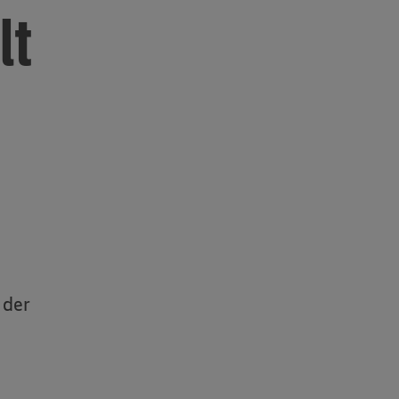
lt
 der