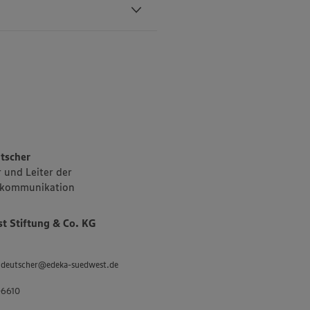
schaften in
n 11
ndigen
triebsgebiet
owie den Süden
sch- und
tscher
 und Leiter der
kommunikation
tenauer
es Sortiments
 Stiftung & Co. KG
 „Unsere
 und
 an
d.deutscher@edeka-suedwest.de
inklusive des
-6610
twa 3.400