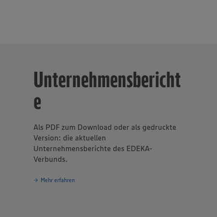
 in rund 40 Berufsbildern, einer der größten Arbeitgeber und Au
samt etwa 10.000 Mitarbeitende arbeiten an den Bedientheken f
äse, Fisch und Backwaren.
Unternehmensbericht
e
Als PDF zum Download oder als gedruckte
Version: die aktuellen
Unternehmensberichte des EDEKA-
Verbunds.
Mehr erfahren