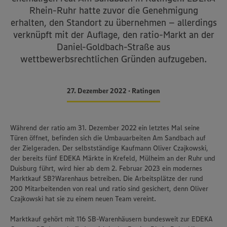
Rhein-Ruhr hatte zuvor die Genehmigung
erhalten, den Standort zu übernehmen – allerdings
verknüpft mit der Auflage, den ratio-Markt an der
Daniel-Goldbach-Straße aus
wettbewerbsrechtlichen Gründen aufzugeben.
27. Dezember 2022 • Ratingen
Während der ratio am 31. Dezember 2022 ein letztes Mal seine
Türen öffnet, befinden sich die Umbauarbeiten Am Sandbach auf
der Zielgeraden. Der selbstständige Kaufmann Oliver Czajkowski,
der bereits fünf EDEKA Märkte in Krefeld, Mülheim an der Ruhr und
Duisburg führt, wird hier ab dem 2. Februar 2023 ein modernes
Marktkauf SB?Warenhaus betreiben. Die Arbeitsplätze der rund
200 Mitarbeitenden von real und ratio sind gesichert, denn Oliver
Czajkowski hat sie zu einem neuen Team vereint.
Wir setzen Cookies und andere Technologien ein, um Ihnen
ein bestmögliches Nutzungserlebnis unserer Website zu
Marktkauf gehört mit 116 SB-Warenhäusern bundesweit zur EDEKA
ermöglichen. Wir verwenden Ihre Daten, um unsere