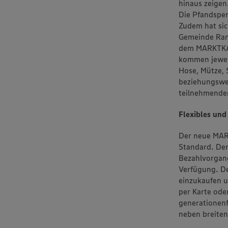
hinaus zeigen
Die Pfandspen
Zudem hat sic
Gemeinde Ran
dem MARKTKAU
kommen jeweil
Hose, Mütze, 
beziehungswei
teilnehmenden
Flexibles un
Der neue MAR
Standard. Der
Bezahlvorgang
Verfügung. De
einzukaufen u
per Karte od
generationenf
neben breiten