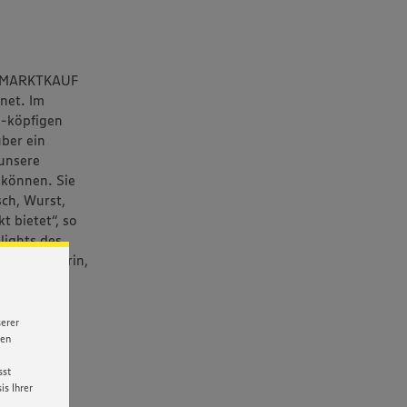
ue MARKTKAUF
fnet. Im
0-köpfigen
ber ein
 unsere
 können. Sie
ch, Wurst,
 bietet“, so
hlights des
n Konditorin,
 einer
nd die
serer
nen
sst
s Ihrer
iveau über