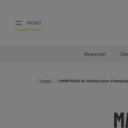
MENÜ
MENÜ
Newsroom
Übe
Presse
...
Pressemeldungen
MARKTKAUF im Südring Center in Rangsdorf
M