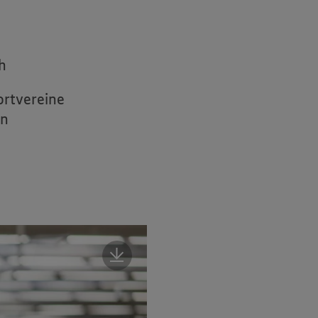
h
ortvereine
en