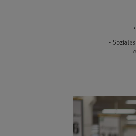
• Soziale
z