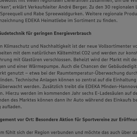
rken“, erklärt Verkaufsleiter André Berger. Zu den 30 regionalen 
 Spreequell und Rabe Spreewaldgurken. Weitere regionale Produ
nzeichnung EDEKA Heimatliebe im Sortiment zu finden.
udetechnik für geringen Energieverbrauch
n Klimaschutz und Nachhaltigkeit ist der neue Vollsortimenter vo
eiten mit dem natürlichen Kältemittel CO2 und werden zur kons
rung mit Glastüren verschlossen. Beheizt wird der Markt mit 
agen und einer Wärmepumpe. Auch die Chancen der Gebäudedigita
rkt genutzt – etwa bei der Raumtemperatur-Überwachung durch 
Minden. Technische Anlagen können so zentral auf die Einhaltung 
 überwacht werden. Zusätzlich treibt die EDEKA Minden-Hannove
an. Hierzu werden im kommenden Jahr sechs E-Ladesäulen auf d
Kunden des Marktes können dann ihr Auto während des Einkaufs 
 aufladen.
gement vor Ort: Besondere Aktion für Sportvereine zur Eröffnu
m fühlt sich der Region verbunden und möchte das auch über d