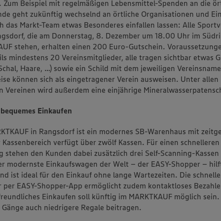
. Zum Beispiel mit regelmäßigen Lebensmittel-Spenden an die ört
de geht zukünftig wechselnd an örtliche Organisationen und Ei
h das Markt-Team etwas Besonderes einfallen lassen: Alle Sportv
gsdorf, die am Donnerstag, 8. Dezember um 18.00 Uhr im Südri
F stehen, erhalten einen 200 Euro-Gutschein. Voraussetzunge
s mindestens 20 Vereinsmitglieder, alle tragen sichtbar etwas G
Schal, Haare, …) sowie ein Schild mit dem jeweiligen Vereinsnam
se können sich als eingetragener Verein ausweisen. Unter allen
 Vereinen wird außerdem eine einjährige Mineralwasserpatensch
d bequemes Einkaufen
KTKAUF in Rangsdorf ist ein modernes SB-Warenhaus mit zeit
 Kassenbereich verfügt über zwölf Kassen. Für einen schnelleren
 stehen den Kunden dabei zusätzlich drei Self-Scanning-Kassen
r modernste Einkaufswagen der Welt – der EASY-Shopper – hilf
nd ist ideal für den Einkauf ohne lange Wartezeiten. Die schnell
er per EASY-Shopper-App ermöglicht zudem kontaktloses Bezahle
reundliches Einkaufen soll künftig im MARKTKAUF möglich sein
 Gänge auch niedrigere Regale beitragen.