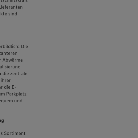
Lieferanten
kte sind
rbildlich: Die
tanteren
der Abwärme
lisierung
die zentrale
ihrer
r die E-
em Parkplatz
bequem und
ng
as Sortiment