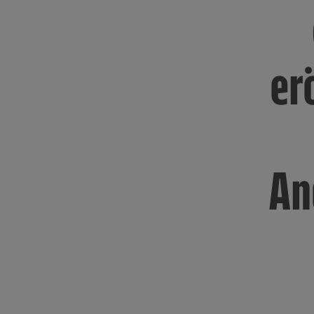
er
An