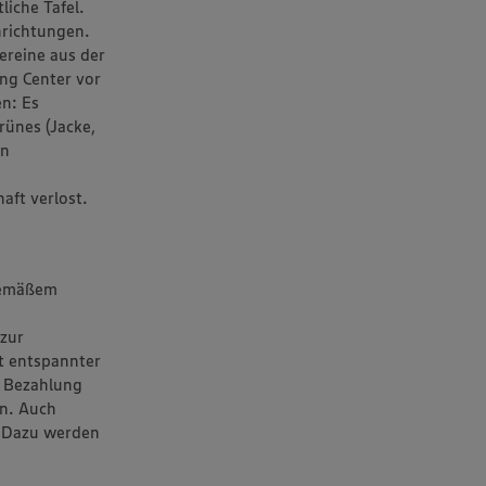
liche Tafel.
nrichtungen.
ereine aus der
ng Center vor
n: Es
rünes (Jacke,
en
aft verlost.
gemäßem
 zur
t entspannter
e Bezahlung
n. Auch
. Dazu werden