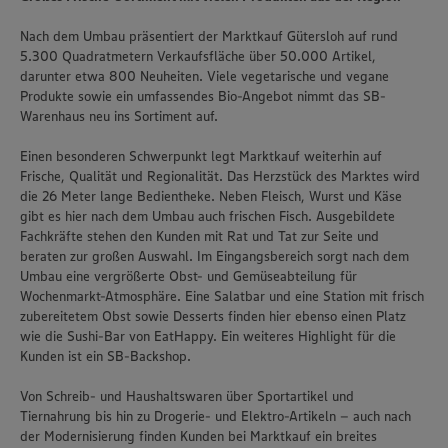
Nach dem Umbau präsentiert der Marktkauf Gütersloh auf rund
5.300 Quadratmetern Verkaufsfläche über 50.000 Artikel,
darunter etwa 800 Neuheiten. Viele vegetarische und vegane
Produkte sowie ein umfassendes Bio-Angebot nimmt das SB-
Warenhaus neu ins Sortiment auf.
Einen besonderen Schwerpunkt legt Marktkauf weiterhin auf
Frische, Qualität und Regionalität. Das Herzstück des Marktes wird
die 26 Meter lange Bedientheke. Neben Fleisch, Wurst und Käse
gibt es hier nach dem Umbau auch frischen Fisch. Ausgebildete
Fachkräfte stehen den Kunden mit Rat und Tat zur Seite und
beraten zur großen Auswahl. Im Eingangsbereich sorgt nach dem
Umbau eine vergrößerte Obst- und Gemüseabteilung für
Wochenmarkt-Atmosphäre. Eine Salatbar und eine Station mit frisch
zubereitetem Obst sowie Desserts finden hier ebenso einen Platz
wie die Sushi-Bar von EatHappy. Ein weiteres Highlight für die
Kunden ist ein SB-Backshop.
Wir setzen Cookies und andere Technologien ein, um Ihnen
ein bestmögliches Nutzungserlebnis unserer Website zu
Von Schreib- und Haushaltswaren über Sportartikel und
ermöglichen. Wir verwenden Ihre Daten, um unsere
Tiernahrung bis hin zu Drogerie- und Elektro-Artikeln – auch nach
Website zu personalisieren und Ihnen möglichst relevante
der Modernisierung finden Kunden bei Marktkauf ein breites
Inhalte anzubieten. Ihre Einwilligung in die Nutzung von