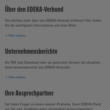
Kaufleuten in Nordrhein-Westfalen und angrenzenden Regionen in
Niedersachsen und Rheinland-Pfalz rund 680 Vollsortiment-
Über den EDEKA-Verbund
Lebensmittelmärkte unter den Marken EDEKA und Marktkauf sowie
über 269 Getränkemärkte (mehrheitlich unter der Marke trinkgut).
Sie möchten mehr über den EDEKA-Verbund erfahren? Hier finden
Der Fleischhof Rasting und die Bäckerei Büsch gehören als
Sie die wichtigsten Informationen auf einen Blick.
Produktionsbetriebe ebenfalls zu EDEKA Rhein-Ruhr. Das
genossenschaftlich organisierte Unternehmen mit Sitz in Moers
erwirtschaftete 2024 einen Umsatz von rund 6,5 Milliarden Euro.
Mehr erfahren
Mit fast 50.000 Mitarbeitern gehört es zu den größten
Arbeitgebern und Ausbildungsbetrieben in der Region. Täglich
Unternehmensberichte
vertrauen mehr als eine Millionen Kundinnen und Kunden auf die
EDEKA-Frische, auf Qualität und Sortimentsvielfalt.
Als PDF zum Download oder als gedruckte Version: die aktuellen
Unternehmensberichte des EDEKA-Verbunds.
Mehr erfahren
Ihre Ansprechpartner
Sie haben Fragen zu einem unserer Produkte, Ihrem EDEKA-Markt
vor Ort oder benötigen einen allgemeinen Ansprechpartner?