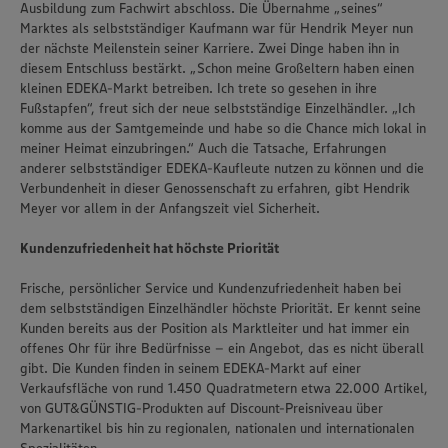
Ausbildung zum Fachwirt abschloss. Die Übernahme „seines“
Marktes als selbstständiger Kaufmann war für Hendrik Meyer nun
der nächste Meilenstein seiner Karriere. Zwei Dinge haben ihn in
diesem Entschluss bestärkt. „Schon meine Großeltern haben einen
kleinen EDEKA-Markt betreiben. Ich trete so gesehen in ihre
Fußstapfen“, freut sich der neue selbstständige Einzelhändler. „Ich
komme aus der Samtgemeinde und habe so die Chance mich lokal in
meiner Heimat einzubringen.“ Auch die Tatsache, Erfahrungen
anderer selbstständiger EDEKA-Kaufleute nutzen zu können und die
Verbundenheit in dieser Genossenschaft zu erfahren, gibt Hendrik
Meyer vor allem in der Anfangszeit viel Sicherheit.
Kundenzufriedenheit hat höchste Priorität
Frische, persönlicher Service und Kundenzufriedenheit haben bei
dem selbstständigen Einzelhändler höchste Priorität. Er kennt seine
Kunden bereits aus der Position als Marktleiter und hat immer ein
offenes Ohr für ihre Bedürfnisse – ein Angebot, das es nicht überall
gibt. Die Kunden finden in seinem EDEKA-Markt auf einer
Verkaufsfläche von rund 1.450 Quadratmetern etwa 22.000 Artikel,
von GUT&GÜNSTIG-Produkten auf Discount-Preisniveau über
Markenartikel bis hin zu regionalen, nationalen und internationalen
Wir setzen Cookies und andere Technologien ein, um Ihnen