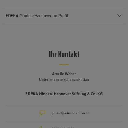
EDEKA Minden-Hannover im Profil
Mit einem Außenumsatz von rund 12,43 Milliarden Euro und rund
76.400 Mitarbeiterinnen und Mitarbeitern (einschließlich des
selbstständigen Einzelhandels und etwa 3.140 Auszubildenden) ist
Ihr Kontakt
die
EDEKA Minden-Hannover
die umsatzstärkste von insgesamt
sechs Regionalgesellschaften im genossenschaftlich organisierten
EDEKA-Verbund. Sie besteht seit 1920, erstreckt sich von der
niederländischen bis an die polnische Grenze und umfasst Bremen,
Amelie Weber
Niedersachsen, einen Teil von Ostwestfalen-Lippe, Sachsen-Anhalt,
Unternehmenskommunikation
Berlin und Brandenburg. Mehr als drei Viertel der fast 1.500
Märkte sind in der Hand von rund 650 selbstständigen EDEKA-
EDEKA Minden-Hannover Stiftung & Co. KG
Kaufleuten. Zum Unternehmensverbund gehören mehrere
Produktionsbetriebe, darunter die Brot- und Backwarenproduktion
Schäfer’s
, die Produktion für Fleisch- und Wurstwaren
Bauerngut
sowie das Traditionsunternehmen für Fischverarbeitung
presse@minden.edeka.de
Hagenah
in
Hamburg. Die EDEKA Minden-Hannover engagiert sich wegweisend
in Sachen Nachhaltigkeit und Klimaschutz. Seit über 100 Jahren ist