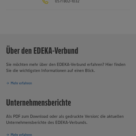
0571 802-1032
verantwortungsvolles und nachhaltiges Handeln
eines der
Grundprinzipien des Unternehmensverbundes.
Über den EDEKA-Verbund
Sie möchten mehr über den EDEKA-Verbund erfahren? Hier finden
Sie die wichtigsten Informationen auf einen Blick.
Mehr erfahren
Unternehmensberichte
Als PDF zum Download oder als gedruckte Version: die aktuellen
Unternehmensberichte des EDEKA-Verbunds.
Mehr erfahren