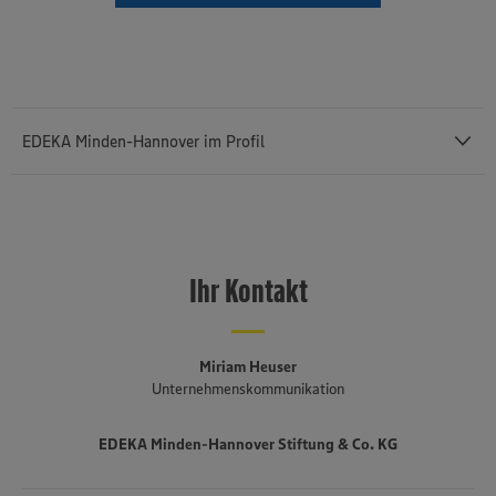
EDEKA Minden-Hannover im Profil
Mit einem Außenumsatz von rund 12,43 Milliarden Euro und rund
76.400 Mitarbeiterinnen und Mitarbeitern (einschließlich des
selbstständigen Einzelhandels und etwa 3.140 Auszubildenden) ist
Ihr Kontakt
die
EDEKA Minden-Hannover
die umsatzstärkste von insgesamt
sechs Regionalgesellschaften im genossenschaftlich organisierten
EDEKA-Verbund. Sie besteht seit 1920, erstreckt sich von der
niederländischen bis an die polnische Grenze und umfasst Bremen,
Miriam Heuser
Niedersachsen, einen Teil von Ostwestfalen-Lippe, Sachsen-Anhalt,
Unternehmenskommunikation
Berlin und Brandenburg. Mehr als drei Viertel der fast 1.500
Märkte sind in der Hand von rund 650 selbstständigen EDEKA-
EDEKA Minden-Hannover Stiftung & Co. KG
Kaufleuten. Zum Unternehmensverbund gehören mehrere
Produktionsbetriebe, darunter die Brot- und Backwarenproduktion