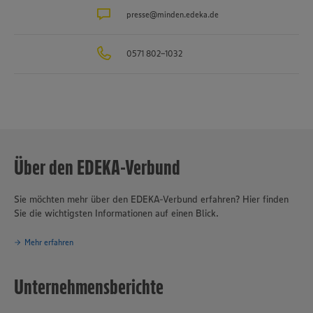
Schäfer’s
, die Produktion für Fleisch- und Wurstwaren
Bauerngut
sowie das Traditionsunternehmen für Fischverarbeitung
presse@minden.edeka.de
Hagenah
in
Hamburg. Die EDEKA Minden-Hannover engagiert sich wegweisend
in Sachen Nachhaltigkeit und Klimaschutz. Seit über 100 Jahren ist
0571 802-1032
verantwortungsvolles und nachhaltiges Handeln
eines der
Grundprinzipien des Unternehmensverbundes.
Über den EDEKA-Verbund
Sie möchten mehr über den EDEKA-Verbund erfahren? Hier finden
Sie die wichtigsten Informationen auf einen Blick.
Mehr erfahren
Unternehmensberichte