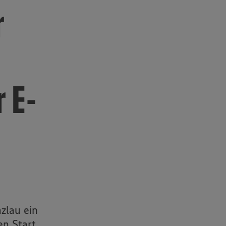
r
 E-
zlau ein
en Start