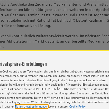
tliche Apotheke den Zugang zu Medikamenten und Arzneimittel
edikamenten können übrigens auch alle weiteren in der Apothe
rtikel über das Terminal bestellt werden. Bei Bedarf ist sogar da
onal telefonisch mit Rat und Tat behilflich.“, betont Kaufmann G
orteile der innovativen Lösung.
kt soll kontinuierlich weiterentwickelt werden. Im nächsten Schri
iner Abholstation im Markt geplant, an der bestellte Medikament
n.
 Boullay kann bereits auf über 30 Jahre Erfahrung im Handel zur
usbildung zum Kaufmann im Lebensmittelhandwerk sowie divers
Privatsphäre-Einstellungen
en war er bei verschiedenen Handelsunternehmen als Geschäftsf
en Cookies und andere Technologien ein, um Ihnen ein bestmögliches Nutzungserlebnis un
zu ermöglichen. Wir verwenden Ihre Daten, um unsere Website zu personalisieren und Ih
 relevante Inhalte anzubieten. Ihre Einwilligung in die Nutzung von Cookies und anderer
ien ist freiwillig und kann jederzeit individuell in den Privatsphäre-Einstellungen angepa
Hierzu klicken Sie bitte auf „EINSTELLUNGEN ÄNDERN”. Bitte beachten Sie, dass auf Basi
DOWNLOAD
ngen ggf. nicht mehr alle Funktionalitäten zur Verfügung stehen. Sie haben das Recht, ihre
gung jederzeit zu widerrufen. Durch den Widerruf der Einwilligung wird die Rechtmäßigkei
der Einwilligung bis zum Widerruf erfolgten Verarbeitung nicht berührt. Weitere Informa
ie in unseren
Datenschutzbestimmungen
sowie in unserer
Cookie Policy
.