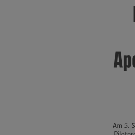
Ap
Am 5. S
Pilotpr