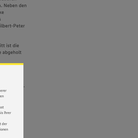
n. Neben den
ke
s
ilbert-Peter
tt ist die
e abgeholt
ückblicken.
en
ührer tätig.
serer
nen
sst
s Ihrer
t der
tionen