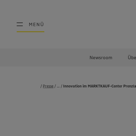
MENÜ
MENÜ
Newsroom
Übe
Presse
...
Pressemeldungen
Innovation im MARKTKAUF-Center Prenzlau