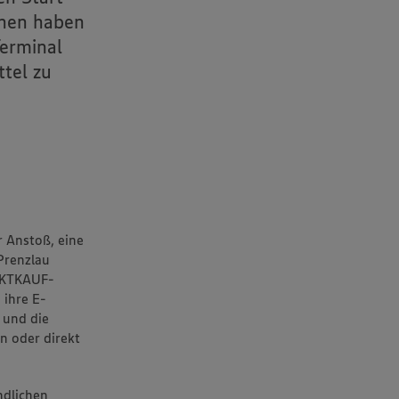
nnen haben
Terminal
tel zu
r Anstoß, eine
Prenzlau
ARKTKAUF-
 ihre E-
 und die
n oder direkt
ndlichen