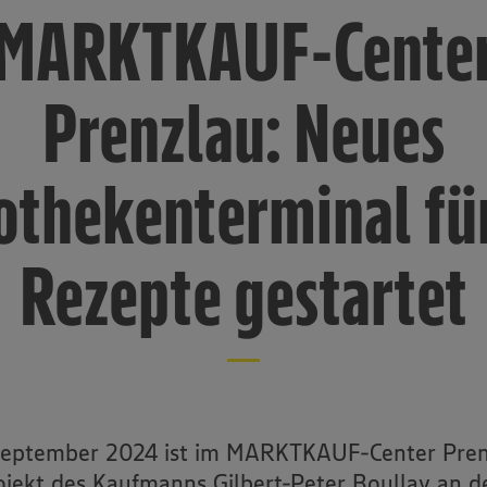
MARKTKAUF-Cente
Prenzlau: Neues
othekenterminal für
Rezepte gestartet
eptember 2024 ist im MARKTKAUF-Center Pren
ojekt des Kaufmanns Gilbert-Peter Boullay an d