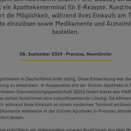
 ein Apothekenterminal für E-Rezepte. Kund:i
rt die Möglichkeit, während ihres Einkaufs am 
te einzulösen sowie Medikamente und Arzneimit
bestellen.
06. September 2024 • Prenzlau, Neumünster
Apotheken in Deutschland sinkt stetig. Diese Entwicklung war de
sung zu entwickeln. In Kooperation mit der Grünen Apotheke in 
otheken-Dienstleistungsgesellschaft (ADG) GmbH bietet das M
au seinen Kund:innen eine zukunftsweisende Lösung: Sie können
ch während ihres Einkaufs an einem modernen Terminal einlösen
dikamente wahlweise in der Grünen Apotheke in Prenzlau abhole
fern lassen.
ise erleichtern wir insbesondere unseren Kund:innen aus dem lä