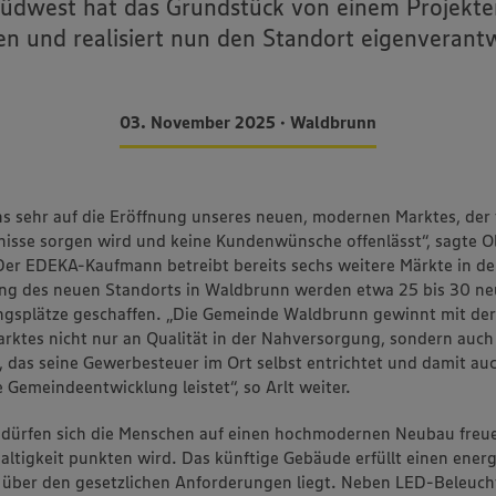
dwest hat das Grundstück von einem Projekte
n und realisiert nun den Standort eigenverantw
03. November 2025 • Waldbrunn
ns sehr auf die Eröffnung unseres neuen, modernen Marktes, der f
nisse sorgen wird und keine Kundenwünsche offenlässt“, sagte Ol
Der EDEKA-Kaufmann betreibt bereits sechs weitere Märkte in de
ung des neuen Standorts in Waldbrunn werden etwa 25 bis 30 ne
ngsplätze geschaffen. „Die Gemeinde Waldbrunn gewinnt mit der
ktes nicht nur an Qualität in der Nahversorgung, sondern auch 
das seine Gewerbesteuer im Ort selbst entrichtet und damit au
e Gemeindeentwicklung leistet“, so Arlt weiter.
dürfen sich die Menschen auf einen hochmodernen Neubau freue
ltigkeit punkten wird. Das künftige Gebäude erfüllt einen ener
 über den gesetzlichen Anforderungen liegt. Neben LED-Beleuch