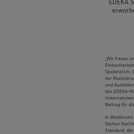
EDEKA Sü
erworbe
„Wir freuen u
Einkaufserleb
Spatenstich. 
der Realisier
und Ausbildu
des EDEKA-Mar
Unternehmen, 
Beitrag für di
In Waldbrunn 
Sachen Nachha
Standard, der