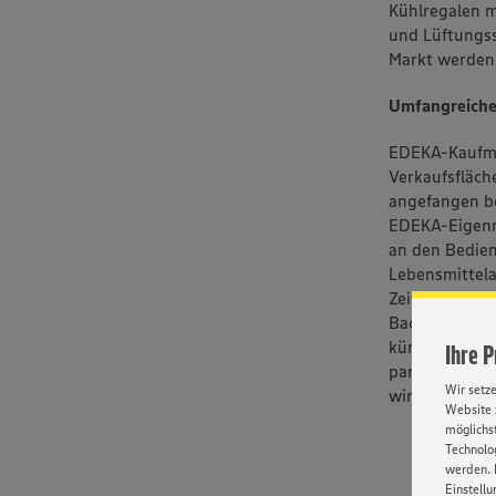
Kühlregalen m
und Lüftungs
Markt werden 
Umfangreiche
EDEKA-Kaufma
Verkaufsfläch
angefangen be
EDEKA-Eigenma
an den Bedien
Lebensmittela
Zeitschriften
Backshop mit 
künftige Betr
Ihre 
partnerschaft
Wir setz
wird diese au
Website 
möglichst
Technolog
werden. 
Einstellu