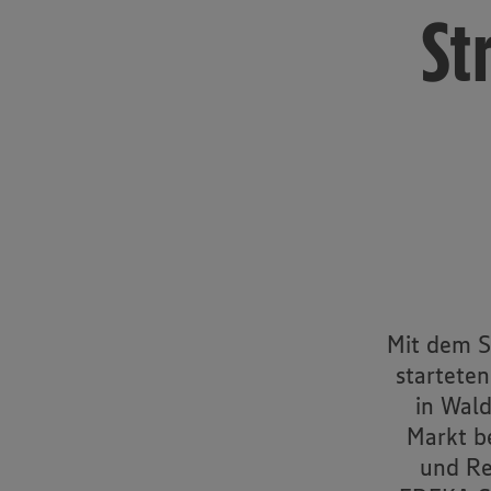
St
Mit dem S
startete
in Wal
Markt b
und Re