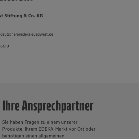
tenauer
es Sortiments
 Stiftung & Co. KG
 „Unsere
 und
 an
d.deutscher@edeka-suedwest.de
inklusive des
-6610
twa 3.400
sbilder in der
ür Fleisch und
Ihre Ansprechpartner
Sie haben Fragen zu einem unserer
Produkte, Ihrem EDEKA-Markt vor Ort oder
benötigen einen allgemeinen