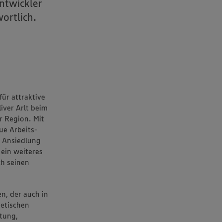
ntwickler
ortlich.
ür attraktive
iver Arlt beim
r Region. Mit
ue Arbeits-
 Ansiedlung
ein weiteres
ch seinen
n, der auch in
getischen
tung,