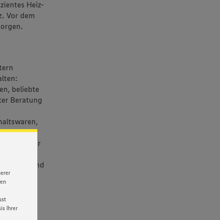
zientes Heiz-
. Vor dem
sorgen.
tern
alten:
en, beliebte
ter Beratung
haltswaren,
rd ein
kus legt der
legt er
er Märkte und
serer
nen
sst
s Ihrer