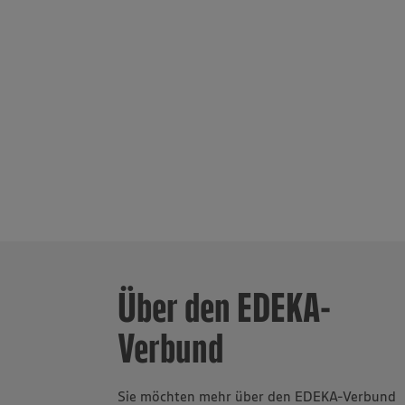
Bäckereigrupp
Weinkeller un
der Märkte li
Heimat“ arbei
Lieferanten a
Partnerbetrie
www.zukunftl
selbständigen
Auszubildende
Region. Insge
Wurst sowie K
Über den EDEKA-
Verbund
Sie möchten mehr über den EDEKA-Verbund