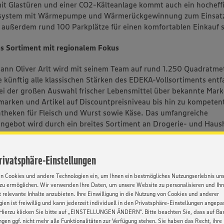
it Glastüren und einer CO2-Kälteanlage kommt auch ein hocheffi
system mit Wärmepumpe und Wärmerückgewinnung zum Einsatz
außerdem rund 100 Parkplätze für einen komfortablen Einkauf 
s Sortiment mit regionalem Fokus
nn Oliver Arlt wird mit seinem Team auf rund 1.250 Quadratme
e künftig alle klassischen Stärken des EDEKA-Vollsortiments entf
i der großen Auswahl frischer Lebensmittel über bekannte Mark
rken und Artikel auf Discountpreisniveau bis hin zu kompeten
theken für Fleisch und Wurst sowie Käse. Das umfangreiche
ngebot wird durch ein breites Sortiment an Drogerie- und Haus
 sowie weiteren Artikeln des täglichen Bedarfs ergänzt. Ebenso wi
Sitzgelegenheiten zum Verweilen einladen. Einen besonderen Fo
eiber auf das Angebot regionaler Produkte. Bereits seit Jahren pf
Privatsphäre-Einstellungen
liche Beziehungen zu Lieferantenbetrieben aus dem Umfeld sein
en Cookies und andere Technologien ein, um Ihnen ein bestmögliches Nutzungserlebnis un
ch in der Region von Waldbrunn weiterführen.
zu ermöglichen. Wir verwenden Ihre Daten, um unsere Website zu personalisieren und Ih
 relevante Inhalte anzubieten. Ihre Einwilligung in die Nutzung von Cookies und anderer
ien ist freiwillig und kann jederzeit individuell in den Privatsphäre-Einstellungen angepa
Hierzu klicken Sie bitte auf „EINSTELLUNGEN ÄNDERN”. Bitte beachten Sie, dass auf Basi
ngen ggf. nicht mehr alle Funktionalitäten zur Verfügung stehen. Sie haben das Recht, ihre