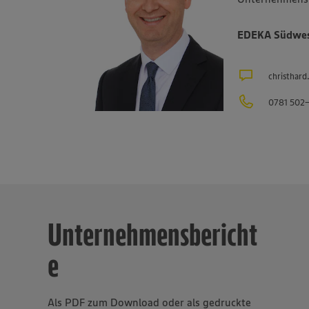
e Backkultur, der Mineralbrunnen Schwarzwald-Sprudel, der Or
d der Fischwarenspezialist Frischkost. Einer der Schwerpunkte d
EDEKA Südwest
egt auf Produkten aus der Region. Im Rahmen der Regionalmarke
tet EDEKA Südwest beispielsweise mit mehr als 1.500 Erzeugern
us Bundesländern des Vertriebsgebiets zusammen. Eine Auswahl
christhar
ben der regionalen Landwirtschaft im Überblick gibt es unter
eben.de/regionale-partnerschaften
. Der Unternehmensverbund, 
0781 502
 Einzelhandels, ist mit rund 47.000 Mitarbeitenden, darunter e
 in rund 40 Berufsbildern, einer der größten Arbeitgeber und Au
samt etwa 10.000 Mitarbeitende arbeiten an den Bedientheken f
äse, Fisch und Backwaren.
Unternehmensbericht
e
Als PDF zum Download oder als gedruckte