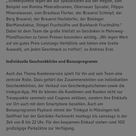
„Schwerpunkte legen wir auf Spezialitäten aus der Region, zum
Beispiel von Romina Mineralbrunnen, Obernauer Sprudel, Filippo
Mineralwasser, vom Brauhaus Fischer, der Brauerei Schimpf, der
Berg Brauerei, der Brauerei Hochdorfer, der Baisinger
BierManufaktur, Stingel Fruchtsäfte und Burkhardt Fruchtsäfte.“
Dabei ist dem Team die große Vielfalt an Getränken in Mehrweg-
Pfandflaschen zu fairen Preisen besonders wichtig. „Wir legen Wert
auf ein gutes Preis-Leistungs-Verhältnis und bieten eine breite
Auswahl, um jeden Geschmack zu treffen“, so Andreas Erat.
Individuelle Geschenkkörbe und Bonusprogramm
Auch das Thema Kundenservice spielt für ihn und sein Team eine
zentrale Rolle. Dazu gehört das Zusammenstellen von individuellen
Geschenkkörben, der Verkauf von Geschenkgutscheinen sowie die
trinkgut-App. Mit ihr können die Kundinnen und Kunden nicht nur
Treuepunkte sammeln und Coupons einlösen, sondern ihre Einkäufe
vor Ort auch mit dem Smartphone bezahlen. Auch am
Bonusprogramm Payback nimmt der Trinkgut in Mössingen teil.
Geöffnet hat der Getränke-Fachmarkt montags bis samstags in der
Zeit von 8 bis 22 Uhr. Für den bequemen Einkauf stehen rund 100
großzügige Parkplätze zur Verfügung.
Wir setzen Cookies und andere Technologien ein, um Ihnen
ein bestmögliches Nutzungserlebnis unserer Website zu