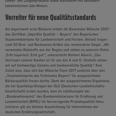
Dinkel- und Laugenprodukte sowie Backwaren mit besonders
bekömmlichem 2ab-Weizen.
Vorreiter für neue Qualitätsstandards
Als bayernweit erste Bäckerei erhielt die Backstube Wünsche 2007
das Zertifikat „Geprüfte Qualität – Bayern“ des Bayerischen
Staatsministeriums für Landwirtschaft und Forsten. Aktuell tragen
rund 30 Brot- und Backwaren-Artikel das renommierte Siegel. „Wir
verwenden Rohstoffe aus der Region und stehen zu unserem Motto
,Echt bayerisch. Echt gut’“, unterstreicht Norbert Alberti. „Das
Vertrauen unserer Kunden ist für uns das A und O. Deshalb setzen
wir auf hochwertige Zutaten und handwerkliche Qualität.“ Kein
Zufall also, dass sich das Wünsche-Team 2017 zunächst über den
„Staatsehrenpreis des Freistaates Bayern“ für ausgezeichnete
Bäckerqualität freuen durfte. Dank der ausgezeichneten Ergebnisse,
die bei Qualitätsprüfungen der DLG (Deutschen-Landwirtschafts-
Gesellschaft) erzielt wurden, kam im Jubiläumsjahr der
„Bundesehrenpreis“ des Bundesministeriums für Ernährung und
Landwirtschaft (BMEL) für hervorragende Produktqualität hinzu.
Letzterer gilt als höchste Auszeichnung für Unternehmen der
deutschen Ernährungswirtschaft.