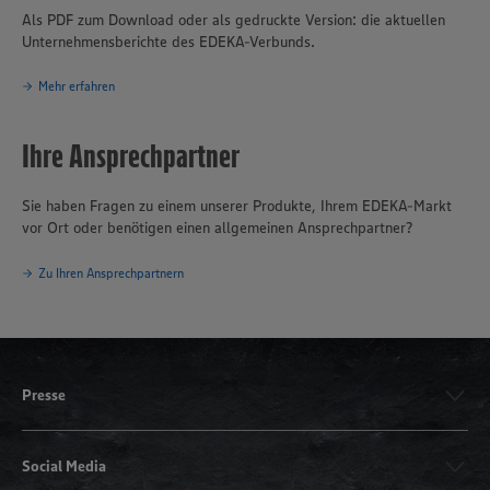
Getränkelogistik an den Standorten Landsberg am Lech und
Als PDF zum Download oder als gedruckte Version: die aktuellen
Wallersdorf. Etwa 900 der Super- und Verbrauchermärkte im
Unternehmensberichte des EDEKA-Verbunds.
Absatzgebiet werden von rund 520 selbständigen EDEKA-
Kaufleuten geführt. Die übrigen Märkte betreiben vier 100-
Mehr erfahren
prozentige Tochtergesellschaften der EDEKA Südbayern in
Eigenregie. Mit TRINKGUT verfügt die EDEKA Südbayern außerdem
über ein erfolgreiches und expansives Fachmarktformat für
Ihre Ansprechpartner
Getränke aller Art.
Sie haben Fragen zu einem unserer Produkte, Ihrem EDEKA-Markt
vor Ort oder benötigen einen allgemeinen Ansprechpartner?
Zu Ihren Ansprechpartnern
Presse
Social Media