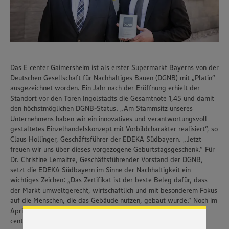
Das E center Gaimersheim ist als erster Supermarkt Bayerns von der
Deutschen Gesellschaft für Nachhaltiges Bauen (DGNB) mit „Platin“
ausgezeichnet worden. Ein Jahr nach der Eröffnung erhielt der
Standort vor den Toren Ingolstadts die Gesamtnote 1,45 und damit
den höchstmöglichen DGNB-Status. „Am Stammsitz unseres
Unternehmens haben wir ein innovatives und verantwortungsvoll
gestaltetes Einzelhandelskonzept mit Vorbildcharakter realisiert“, so
Claus Hollinger, Geschäftsführer der EDEKA Südbayern. „Jetzt
freuen wir uns über dieses vorgezogene Geburtstagsgeschenk.“ Für
Dr. Christine Lemaitre, Geschäftsführender Vorstand der DGNB,
Wir setzen Cookies und andere Technologien ein, um Ihnen
setzt die EDEKA Südbayern im Sinne der Nachhaltigkeit ein
ein bestmögliches Nutzungserlebnis unserer Website zu
ermöglichen. Wir verwenden Ihre Daten, um unsere
wichtiges Zeichen: „Das Zertifikat ist der beste Beleg dafür, dass
Website zu personalisieren und Ihnen möglichst relevante
der Markt umweltgerecht, wirtschaftlich und mit besonderem Fokus
Inhalte anzubieten. Ihre Einwilligung in die Nutzung von
auf die Menschen, die das Gebäude nutzen, gebaut wurde.“ Noch im
Cookies und anderer Technologien ist freiwillig und kann
April 2017 werden die Feierlichkeiten zum 1. Geburtstag des E
jederzeit individuell in den Privatsphäre-Einstellungen
center Gaimersheim beginnen.
angepasst werden. Hierzu klicken Sie bitte auf