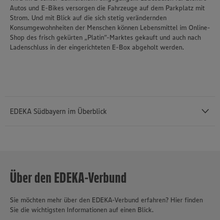
Informationen zur Nutzung der Dienste finden Sie in
Autos und E-Bikes versorgen die Fahrzeuge auf dem Parkplatz mit
unseren Datenschutzhinweisen sowie in unserer Cookie
Strom. Und mit Blick auf die sich stetig verändernden
Policy unter den Stichworten „YouTube” und „Vimeo”.
Konsumgewohnheiten der Menschen können Lebensmittel im Online-
Shop des frisch gekürten „Platin“-Marktes gekauft und auch nach
Ladenschluss in der eingerichteten E-Box abgeholt werden.
EDEKA Südbayern im Überblick
Die EDEKA Südbayern mit Sitz in Gaimersheim bei Ingolstadt ist mit
einem Gesamtjahresumsatz von mehr als 4,92 Milliarden Euro im
Jahr 2025 die Nummer Eins unter den Lebensmittelhändlern im
Über den EDEKA-Verbund
südbayerischen Raum. Zum genossenschaftlich organisierten
Unternehmensverbund gehören auch die Produktionsbetriebe
Sie möchten mehr über den EDEKA-Verbund erfahren? Hier finden
Südbayerische Fleischwaren GmbH sowie die Backstube Wünsche
Sie die wichtigsten Informationen auf einen Blick.
GmbH. Einschließlich der Betriebe des selbstständigen EDEKA-