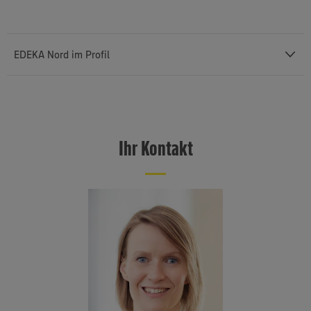
EDEKA Nord im Profil
EDEKA Nord ist eine von sieben genossenschaftlich organisierten
Großhandlungen des EDEKA-Verbundes. Sie nimmt mit rund 610
Märkten, einer Gesamtverkaufsfläche von über 834.000
Ihr Kontakt
Quadratmetern und einem Konzernumsatz von 4,2 Mrd. Euro eine
Spitzenstellung im norddeutschen Lebensmitteleinzelhandel ein. Das
Absatzgebiet umfasst Schleswig-Holstein, Hamburg, Mecklenburg-
Vorpommern sowie Teile Niedersachsens und Brandenburgs. EDEKA
Nord ist mit knapp 6.000 Beschäftigten einer der größten
Arbeitgeber in Norddeutschland.