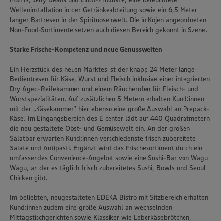
M&Ms, Jelly Beans und Lindt-Produkte, eine beleuchtete
Welleninstallation in der Getränkeabteilung sowie ein 6,5 Meter
langer Bartresen in der Spirituosenwelt. Die in Kojen angeordneten
Non-Food-Sortimente setzen auch diesen Bereich gekonnt in Szene.
Starke Frische-Kompetenz und neue Genusswelten
Ein Herzstück des neuen Marktes ist der knapp 24 Meter lange
Bedientresen für Käse, Wurst und Fleisch inklusive einer integrierten
Dry Aged-Reifekammer und einem Räucherofen für Fleisch- und
Wurstspezialitäten. Auf zusätzlichen 5 Metern erhalten Kund:innen
mit der „Käsekammer“ hier ebenso eine große Auswahl an Prepack-
Käse. Im Eingangsbereich des E center lädt auf 440 Quadratmetern
die neu gestaltete Obst- und Gemüsewelt ein. An der großen
Salatbar erwarten Kund:innen verschiedenste frisch zubereitete
Salate und Antipasti. Ergänzt wird das Frischesortiment durch ein
umfassendes Convenience-Angebot sowie eine Sushi-Bar von Wagu
Wagu, an der es täglich frisch zubereitetes Sushi, Bowls und Seoul
Chicken gibt.
Im beliebten, neugestalteten EDEKA Bistro mit Sitzbereich erhalten
Kund:innen zudem eine große Auswahl an wechselnden
Mittagstischgerichten sowie Klassiker wie Leberkäsebrötchen,