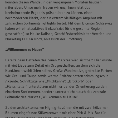
konnten diesen Wandel in den vergangenen Monaten hautnah
miterleben. Umso mehr freuen wir uns, ihnen jetzt das
beeindruckende Ergebnis präsentieren zu können: einen
hochmodernen Markt, der ein extrem vielfältiges Angebot mit
zahlreichen Sortimentshighlights bietet. Mit dem E center Schleswig
haben wir ein attraktives Einkaufsziel für die gesamte Region
geschaffen“, so Hauke Kallsen, Geschäftsbereichsleiter Vertrieb und
Marketing EDEKA Nord, anlässlich der Eröffnung.
„Willkommen zu Hause“
Bereits beim Betreten des neuen Marktes wird sichtbar: Hier wurde
mit viel Liebe zum Detail ein Ort geschaffen, an dem sich die
Kund:innen wohlfühlen sollen. Große Wandmotive, gedeckte Farben
wie Grau und Taupe sowie warme Erdtöne setzen stimmungsvolle
Akzente. Schriftzüge wie „Milchkanne“, „Brotkorb“ oder
„Fleischteller“ unterstützen nicht nur bei der Orientierung zu den
einzelnen Sortimenten, sondern unterstreichen auch das zentrale
Leitmotiv des Marktes „Willkommen zu Hause“.
Zu den architektonischen Highlights zählen die mit zwei hölzernen
Bäumen eingefasste Süßwarenwelt mit einer Pick & Mix-Bar für