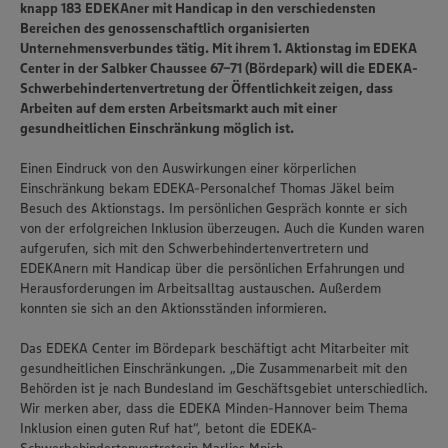
knapp 183 EDEKAner mit Handicap in den verschiedensten
Bereichen des genossenschaftlich organisierten
Unternehmensverbundes tätig. Mit ihrem 1. Aktionstag im EDEKA
Center in der Salbker Chaussee 67-71 (Bördepark) will die EDEKA-
Schwerbehindertenvertretung der Öffentlichkeit zeigen, dass
Arbeiten auf dem ersten Arbeitsmarkt auch mit einer
gesundheitlichen Einschränkung möglich ist.
Einen Eindruck von den Auswirkungen einer körperlichen
Einschränkung bekam EDEKA-Personalchef Thomas Jäkel beim
Besuch des Aktionstags. Im persönlichen Gespräch konnte er sich
von der erfolgreichen Inklusion überzeugen. Auch die Kunden waren
aufgerufen, sich mit den Schwerbehindertenvertretern und
EDEKAnern mit Handicap über die persönlichen Erfahrungen und
Herausforderungen im Arbeitsalltag austauschen. Außerdem
konnten sie sich an den Aktionsständen informieren.
Das EDEKA Center im Bördepark beschäftigt acht Mitarbeiter mit
gesundheitlichen Einschränkungen. „Die Zusammenarbeit mit den
Behörden ist je nach Bundesland im Geschäftsgebiet unterschiedlich.
Wir merken aber, dass die EDEKA Minden-Hannover beim Thema
Inklusion einen guten Ruf hat“, betont die EDEKA-
Wir setzen Cookies und andere Technologien ein, um Ihnen
ein bestmögliches Nutzungserlebnis unserer Website zu