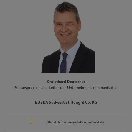
Hessens und Teile Bayerns. Zum Unternehmensverbund gehören
auch der Fleisch- und Wurstwarenhersteller EDEKA Südwest Fleisch
inklusive Produktionsstandort Schwarzwaldhof für Schwarzwälder
Schinken und geräucherte Produkte, die Bäckereigruppe Backkultur,
der Mineralbrunnen Schwarzwald-Sprudel, der Ortenauer
Weinkeller und der Fischwarenspezialist Frischkost. Einer der
Schwerpunkte des Sortiments der Märkte liegt auf Produkten aus
der Region. Im Rahmen der Regionalmarke „Unsere Heimat“
arbeitet EDEKA Südwest beispielsweise mit mehr als 1.500
Erzeugern und Lieferanten aus Bundesländern des Vertriebsgebiets
zusammen. Eine Auswahl an Partnerbetrieben der regionalen
Landwirtschaft im Überblick gibt es unter
www.zukunftleben.de/regionale-partnerschaften
. Der
Christhard Deutscher
Unternehmensverbund, inklusive des selbständigen Einzelhandels,
Pressesprecher und Leiter der Unternehmenskommunikation
ist mit rund 47.000 Mitarbeitenden, darunter etwa 3.400
Auszubildende in rund 40 Berufsbildern, einer der größten
Arbeitgeber und Ausbilder in der Region. Insgesamt etwa 10.000
EDEKA Südwest Stiftung & Co. KG
Mitarbeitende arbeiten an den Bedientheken für Fleisch und Wurst
sowie Käse, Fisch und Backwaren.
christhard.deutscher@edeka-suedwest.de