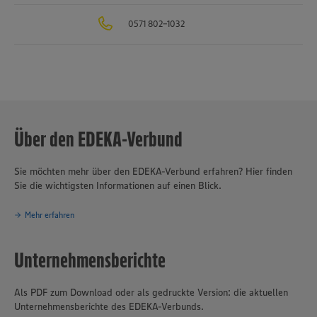
in Sachen Nachhaltigkeit und Klimaschutz. Seit über 100 Jahren ist
0571 802-1032
verantwortungsvolles und nachhaltiges Handeln
eines der
Grundprinzipien des Unternehmensverbundes.
Über den EDEKA-Verbund
Sie möchten mehr über den EDEKA-Verbund erfahren? Hier finden
Sie die wichtigsten Informationen auf einen Blick.
Mehr erfahren
Unternehmensberichte
Als PDF zum Download oder als gedruckte Version: die aktuellen
Unternehmensberichte des EDEKA-Verbunds.