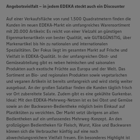
Angebotsvielfalt – in jedem EDEKA steckt auch ein Discounter
Auf einer Verkaufsfläche von rund 1.500 Quadratmetern finden die
Kunden im neuen EDEKA-Markt ein umfangreiches Warensortiment
mit 20.000 Artikeln: Es reicht von einer Vielzahl an günstigen
Eigenmarkenartikeln von bester Qualität, wie GUT&GÜNSTIG, über
Markenartikel bis hin zu nationalen und internationalen
Spezialitäten. Der Fokus liegt im gesamten Markt auf Frische und
Vielfalt in EDEKA-Qualität. In der umfangreichen Obst- und
Gemüseabteilung gibt es neben heimischen und saisonalen
Produkten auch exotische Früchte aus Europa und der Welt. Das
Sortiment an Bio- und regionalen Produkten sowie vegetarischen
und veganen Artikeln ist bereits umfangreich und wird stetig weiter
ausgebaut. An der großen Salatbar finden die Kunden täglich frisch
vor Ort zubereitete Salate. Zudem gibt es eine gekühlte Gurkenbar.
Ideal: Mit den EDEKA-Mehrweg-Netzen ist es bei Obst und Gemüse
sowie an der Backwaren-Bedientheke möglich beim Einkauf auf
Plastiktüten zu verzichten. Der Markt setzt übrigens an allen
Bedientheken auf ein umfassendes Mehrweg-Konzept. An den
großzügigen Bedientheken für Fleisch, Wurst, Käse und Backwaren
können sich die Verbraucher künftig auf eine noch
abwechslungsreichere Vielfalt freuen. Ein besonderes Highlight ist