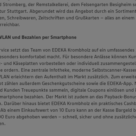
 Stromberg, der Remstalkellerei, dem Felsengarten Besigheim s
ur Stuttgart. Abgerundet wird das Angebot durch ein Sortimen
n, Schreibwaren, Zeitschriften und Grußkarten – alles an einem
rreichbar.
WLAN und Bezahlen per Smartphone
rvice setzt das Team von EDEKA Krombholz auf ein umfassendes
besonders komfortabel macht. Für besondere Anlässe können Ku
 und Käseplatten vorbestellen oder individuell zusammengestel
 ordern. Eine zentrale Infotheke, moderne Selbstscanner-Kasse
LAN erleichtern den Aufenthalt im Markt zusätzlich. Zum erweit
ot zählen außerdem Geschenkgutscheine sowie die EDEKA-App. M
 Kunden Treuepunkte sammeln, digitale Coupons einlösen und i
martphone bezahlen. Der Markt ist zudem an das Payback-Bon
. Darüber hinaus bietet EDEKA Krombholz ein praktisches Cash
 Ab einem Einkaufswert von 10 Euro kann an der Kasse Bargeld b
00 Euro abgehoben werden – schnell, sicher und ohne zusätzlic
en.