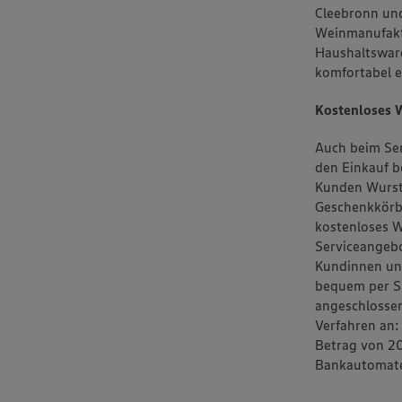
Cleebronn und
Weinmanufakt
Haushaltsware
komfortabel e
Kostenloses 
Auch beim Se
den Einkauf 
Kunden Wurst-
Geschenkkörbe
kostenloses W
Serviceangeb
Kundinnen und
bequem per S
angeschlossen
Verfahren an:
Betrag von 2
Bankautomat