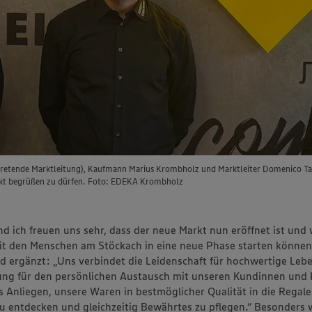
rtretende Marktleitung), Kaufmann Marius Krombholz und Marktleiter Domenico Tardi
kt begrüßen zu dürfen. Foto: EDEKA Krombholz
d ich freuen uns sehr, dass der neue Markt nun eröffnet ist und 
 den Menschen am Stöckach in eine neue Phase starten können“
 ergänzt: „Uns verbindet die Leidenschaft für hochwertige Leb
ung für den persönlichen Austausch mit unseren Kundinnen und 
s Anliegen, unsere Waren in bestmöglicher Qualität in die Regale
u entdecken und gleichzeitig Bewährtes zu pflegen.“ Besonders w