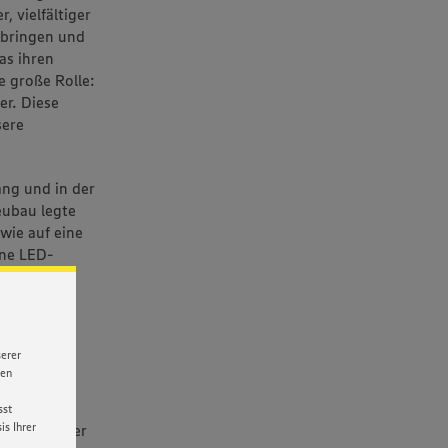
, vielfältiger
nbringen und
as ihren
e große Rolle:
er. Diese
sere
ang und in der
eubau legte
wie auf eine
rne LED-
owie ein
iese
 zu einem
on 7.30 bis
serer
gelegte
nen
auf ein
bietet der
sst
s Ihrer
nisse aus der