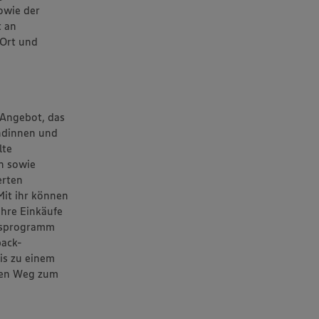
owie der
t an
 Ort und
 Angebot, das
ndinnen und
lte
n sowie
erten
it ihr können
hre Einkäufe
usprogramm
back-
is zu einem
hen Weg zum