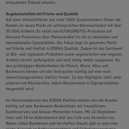
entspannten Einkauf einsetzt.
Angebotsvielfalt mit Frische und Qualität
Auf einer Verkaufsfläche von rund 1.600 Quadratmetern finden die
Kunden im neuen Markt ein umfangreiches Warensortiment mit über
30.000 Artikeln: Es reicht von GUT&GÜNSTIG-Produkten auf
Discount-Preisniveau über Markenartikel bis hin zu nationalen und
internationalen Spezialitäten. Der Fokus liegt im gesamten Markt
auf Frische und Vielfalt in EDEKA-Qualität. Zudem ist das Sortiment
an Bio- und regionalen Produkten sowie vegetarischen und veganen
Artikeln bereits umfangreich und wird stetig weiter ausgebaut. An
den großzügigen Bedientheken für Fleisch, Wurst, Käse und
Backwaren können sich die Verbraucher künftig auf eine noch
abwechslungsreichere Vielfalt freuen. Zu den Highlights zählt unter
anderem ein Räucherofen, indem Räucherware in Eigenproduktion
hergestellt wird.
Im Vorkassenbereich des EDEKA-Marktes können sich die Kunden
künftig auf eine Backwaren-Bedientheke mit freundlichem
Kundenservice und Genuss-Momenten freuen. Mit 22 Sitzplätzen
innen und 34 im Außenbereich lädt das Café zum Verweilen ein.
Neben süßen Backwaren und herzhaften Snacks gibt es auch eine
Wir setzen Cookies und andere Technologien ein, um Ihnen