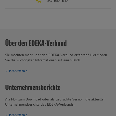
0571 802-1032
verantwortungsvolles und nachhaltiges Handeln
eines der
Grundprinzipien des Unternehmensverbundes.
Über den EDEKA-Verbund
Sie möchten mehr über den EDEKA-Verbund erfahren? Hier finden
Sie die wichtigsten Informationen auf einen Blick.
Mehr erfahren
Unternehmensberichte
Als PDF zum Download oder als gedruckte Version: die aktuellen
Unternehmensberichte des EDEKA-Verbunds.
Mehr erfahren