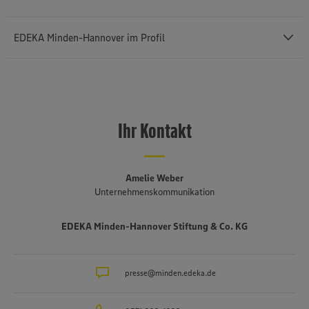
EDEKA Minden-Hannover im Profil
Mit einem Außenumsatz von rund 12,43 Milliarden Euro und rund
76.400 Mitarbeiterinnen und Mitarbeitern (einschließlich des
selbstständigen Einzelhandels und etwa 3.140 Auszubildenden) ist
Ihr Kontakt
die
EDEKA Minden-Hannover
die umsatzstärkste von insgesamt
sechs Regionalgesellschaften im genossenschaftlich organisierten
EDEKA-Verbund. Sie besteht seit 1920, erstreckt sich von der
niederländischen bis an die polnische Grenze und umfasst Bremen,
Amelie Weber
Niedersachsen, einen Teil von Ostwestfalen-Lippe, Sachsen-Anhalt,
Unternehmenskommunikation
Berlin und Brandenburg. Mehr als drei Viertel der fast 1.500
Märkte sind in der Hand von rund 650 selbstständigen EDEKA-
EDEKA Minden-Hannover Stiftung & Co. KG
Kaufleuten. Zum Unternehmensverbund gehören mehrere
Produktionsbetriebe, darunter die Brot- und Backwarenproduktion
Schäfer’s
, die Produktion für Fleisch- und Wurstwaren
Bauerngut
sowie das Traditionsunternehmen für Fischverarbeitung
presse@minden.edeka.de
Hagenah
in
Hamburg. Die EDEKA Minden-Hannover engagiert sich wegweisend
in Sachen Nachhaltigkeit und Klimaschutz. Seit über 100 Jahren ist