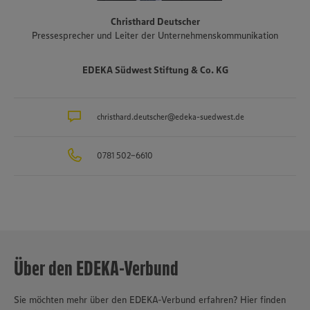
www.zukunftleben.de/regionale-partnerschaften
. Der
Christhard Deutscher
Unternehmensverbund, inklusive des selbständigen Einzelhandels,
Pressesprecher und Leiter der Unternehmenskommunikation
ist mit rund 47.000 Mitarbeitenden, darunter etwa 3.400
Auszubildende in rund 40 Berufsbildern, einer der größten
Arbeitgeber und Ausbilder in der Region. Insgesamt etwa 10.000
EDEKA Südwest Stiftung & Co. KG
Mitarbeitende arbeiten an den Bedientheken für Fleisch und Wurst
sowie Käse, Fisch und Backwaren.
christhard.deutscher@edeka-suedwest.de
0781 502-6610
Über den EDEKA-Verbund
Sie möchten mehr über den EDEKA-Verbund erfahren? Hier finden