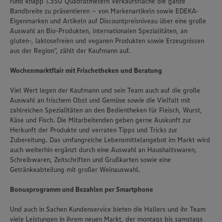
rund knapp 1.350 Quadratmetern Verkaufsfläche die ganze
Bandbreite zu präsentieren – von Markenartikeln sowie EDEKA-
Eigenmarken und Artikeln auf Discountpreisniveau über eine große
Auswahl an Bio-Produkten, internationalen Spezialitäten, an
gluten-, laktosefreien und veganen Produkten sowie Erzeugnissen
aus der Region“, zählt der Kaufmann auf.
Wochenmarktflair mit Frischetheken und Beratung
Viel Wert legen der Kaufmann und sein Team auch auf die große
Auswahl an frischem Obst und Gemüse sowie die Vielfalt mit
zahlreichen Spezialitäten an den Bedientheken für Fleisch, Wurst,
Käse und Fisch. Die Mitarbeitenden geben gerne Auskunft zur
Herkunft der Produkte und verraten Tipps und Tricks zur
Zubereitung. Das umfangreiche Lebensmittelangebot im Markt wird
auch weiterhin ergänzt durch eine Auswahl an Haushaltswaren,
Schreibwaren, Zeitschriften und Grußkarten sowie eine
Getränkeabteilung mit großer Weinauswahl.
Bonusprogramm und Bezahlen per Smartphone
Und auch in Sachen Kundenservice bieten die Hallers und ihr Team
viele Leistungen in ihrem neuen Markt, der montags bis samstags