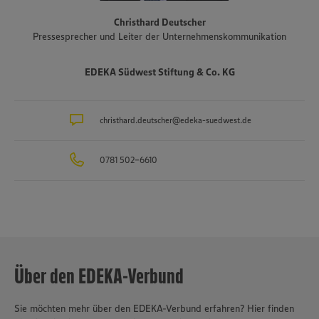
www.zukunftleben.de/regionale-partnerschaften
. Der
Christhard Deutscher
Unternehmensverbund, inklusive des selbständigen Einzelhandels,
Pressesprecher und Leiter der Unternehmenskommunikation
ist mit rund 47.000 Mitarbeitenden, darunter etwa 3.400
Auszubildende in rund 40 Berufsbildern, einer der größten
Arbeitgeber und Ausbilder in der Region. Insgesamt etwa 10.000
EDEKA Südwest Stiftung & Co. KG
Mitarbeitende arbeiten an den Bedientheken für Fleisch und Wurst
sowie Käse, Fisch und Backwaren.
christhard.deutscher@edeka-suedwest.de
0781 502-6610
Über den EDEKA-Verbund
Sie möchten mehr über den EDEKA-Verbund erfahren? Hier finden