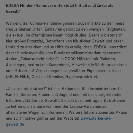
EDEKA Minden-Hannover unterstützt Initiative „Stärker als
unseren Datenschutzhinweisen sowie in unserer Cookie
Policy unter den Stichworten „YouTube” und „Vimeo”.
Gewalt"
Während der Corona-Pandemie gehören Supermärkte zu den meist
frequentierten Orten. Einkaufen gehört zu den wenigen Tätigkeiten,
die aktuell im öffentlichen Raum möglich sind. Deshalb bietet sich
hier großes Potenzial, Betroffene von häuslicher Gewalt und deren
Umfeld zu erreichen und so Hilfe zu ermöglichen. EDEKA unterstützt
daher bundesweit die vom Bundesfamilienministerium gestartete
Aktion „Zuhause nicht sicher?" in 7.000 Märkten mit Plakaten,
Aushängen, bedruckten Kassenbons, Hinweisen in Werbeprospekten
oder Sticker auf Verpackungen ausgewählter Eigenmarkenartikel
(z.B. H-Milch, Obst und Gemüse, Hygieneprodukte).
„Zuhause nicht sicher?" ist eine Aktion des Bundesministeriums für
Familie, Senioren, Frauen und Jugend und Teil der übergreifenden
Initiative „Stärker als Gewalt". Sie soll dazu beitragen, Betroffenen
zu helfen und sie auch während der Corona-Pandemie auf
alternativen Wegen zu informieren. Weitere Informationen zur Aktion
und zur Initiative gibt es auf der Website:
www.stärker-als-
gewalt.de