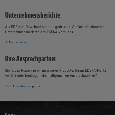
Märkte sind in der Hand von rund 650 selbstständigen EDEKA-
Kaufleuten. Zum Unternehmensverbund gehören mehrere
Unternehmensberichte
Produktionsbetriebe, darunter die Brot- und Backwarenproduktion
Schäfer’s
, die Produktion für Fleisch- und Wurstwaren
Bauerngut
sowie das Traditionsunternehmen für Fischverarbeitung
Hagenah
in
Als PDF zum Download oder als gedruckte Version: die aktuellen
Hamburg. Die EDEKA Minden-Hannover engagiert sich wegweisend
Unternehmensberichte des EDEKA-Verbunds.
in Sachen Nachhaltigkeit und Klimaschutz. Seit über 100 Jahren ist
verantwortungsvolles und nachhaltiges Handeln
eines der
Mehr erfahren
Grundprinzipien des Unternehmensverbundes.
Ihre Ansprechpartner
Sie haben Fragen zu einem unserer Produkte, Ihrem EDEKA-Markt
vor Ort oder benötigen einen allgemeinen Ansprechpartner?
Zu Ihren Ansprechpartnern
Presse