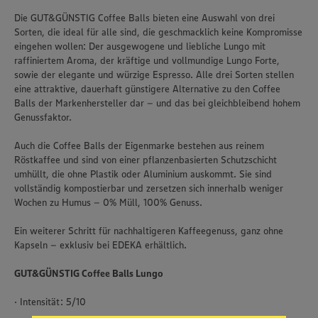
Die GUT&GÜNSTIG Coffee Balls bieten eine Auswahl von drei
Sorten, die ideal für alle sind, die geschmacklich keine Kompromisse
eingehen wollen: Der ausgewogene und liebliche Lungo mit
raffiniertem Aroma, der kräftige und vollmundige Lungo Forte,
sowie der elegante und würzige Espresso. Alle drei Sorten stellen
eine attraktive, dauerhaft günstigere Alternative zu den Coffee
Balls der Markenhersteller dar – und das bei gleichbleibend hohem
Genussfaktor.
Auch die Coffee Balls der Eigenmarke bestehen aus reinem
Röstkaffee und sind von einer pflanzenbasierten Schutzschicht
umhüllt, die ohne Plastik oder Aluminium auskommt. Sie sind
vollständig kompostierbar und zersetzen sich innerhalb weniger
Wochen zu Humus – 0% Müll, 100% Genuss.
Ein weiterer Schritt für nachhaltigeren Kaffeegenuss, ganz ohne
Kapseln – exklusiv bei EDEKA erhältlich.
Wir setzen Cookies und andere Technologien ein, um Ihnen
ein bestmögliches Nutzungserlebnis unserer Website zu
GUT&GÜNSTIG Coffee Balls Lungo
ermöglichen. Wir verwenden Ihre Daten, um unsere
Website zu personalisieren und Ihnen möglichst relevante
· Intensität: 5/10
Inhalte anzubieten. Ihre Einwilligung in die Nutzung von
Cookies und anderer Technologien ist freiwillig und kann