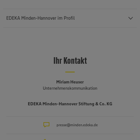
EDEKA Minden-Hannover im Profil
Mit einem Außenumsatz von rund 12,43 Milliarden Euro und rund
76.400 Mitarbeiterinnen und Mitarbeitern (einschließlich des
selbstständigen Einzelhandels und etwa 3.140 Auszubildenden) ist
Ihr Kontakt
die
EDEKA Minden-Hannover
die umsatzstärkste von insgesamt
sechs Regionalgesellschaften im genossenschaftlich organisierten
EDEKA-Verbund. Sie besteht seit 1920, erstreckt sich von der
niederländischen bis an die polnische Grenze und umfasst Bremen,
Miriam Heuser
Niedersachsen, einen Teil von Ostwestfalen-Lippe, Sachsen-Anhalt,
Unternehmenskommunikation
Berlin und Brandenburg. Mehr als drei Viertel der fast 1.500
Märkte sind in der Hand von rund 650 selbstständigen EDEKA-
EDEKA Minden-Hannover Stiftung & Co. KG
Kaufleuten. Zum Unternehmensverbund gehören mehrere
Produktionsbetriebe, darunter die Brot- und Backwarenproduktion
Schäfer’s
, die Produktion für Fleisch- und Wurstwaren
Bauerngut
sowie das Traditionsunternehmen für Fischverarbeitung
presse@minden.edeka.de
Hagenah
in
Hamburg. Die EDEKA Minden-Hannover engagiert sich wegweisend
in Sachen Nachhaltigkeit und Klimaschutz. Seit über 100 Jahren ist