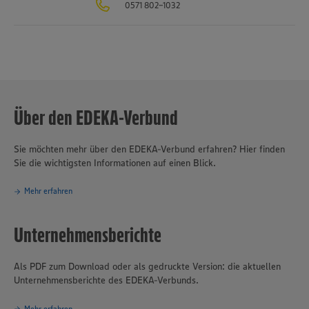
0571 802-1032
verantwortungsvolles und nachhaltiges Handeln
eines der
Grundprinzipien des Unternehmensverbundes.
Über den EDEKA-Verbund
Sie möchten mehr über den EDEKA-Verbund erfahren? Hier finden
Sie die wichtigsten Informationen auf einen Blick.
Mehr erfahren
Unternehmensberichte
Als PDF zum Download oder als gedruckte Version: die aktuellen
Unternehmensberichte des EDEKA-Verbunds.
Mehr erfahren