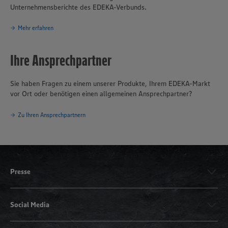
Hamburg. Die EDEKA Minden-Hannover engagiert sich wegweisend
Unternehmensberichte des EDEKA-Verbunds.
in Sachen Nachhaltigkeit und Klimaschutz. Seit über 100 Jahren ist
verantwortungsvolles und nachhaltiges Handeln
eines der
Mehr erfahren
Grundprinzipien des Unternehmensverbundes.
Ihre Ansprechpartner
Sie haben Fragen zu einem unserer Produkte, Ihrem EDEKA-Markt
vor Ort oder benötigen einen allgemeinen Ansprechpartner?
Zu Ihren Ansprechpartnern
Presse
Social Media